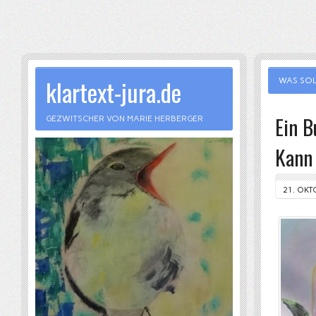
klartext-jura.de
WAS SOL
Ein B
GEZWITSCHER VON MARIE HERBERGER
Kann 
21. OKT