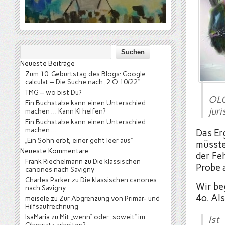
Neueste Beiträge
Zum 10. Geburtstag des Blogs: Google
calculat – Die Suche nach „2 O 10/22“
TMG – wo bist Du?
OLG
Ein Buchstabe kann einen Unterschied
juri
machen … Kann KI helfen?
Ein Buchstabe kann einen Unterschied
machen …
Das Er
„Ein Sohn erbt, einer geht leer aus“
müsste
Neueste Kommentare
der Fe
Frank Riechelmann
zu
Die klassischen
Probe 
canones nach Savigny
Charles Parker
zu
Die klassischen canones
Wir be
nach Savigny
4o. Al
meisele
zu
Zur Abgrenzung von Primär- und
Hilfsaufrechnung
IsaMaria
zu
Mit „wenn“ oder „soweit“ im
Ist