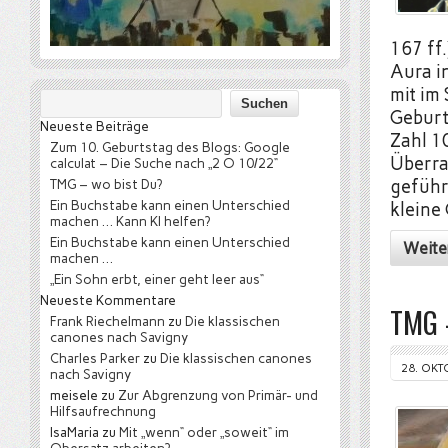
167 ff
Aura i
mit im 
Geburt
Neueste Beiträge
Zahl 1
Zum 10. Geburtstag des Blogs: Google
Überra
calculat – Die Suche nach „2 O 10/22“
TMG – wo bist Du?
geführ
Ein Buchstabe kann einen Unterschied
kleine
machen … Kann KI helfen?
Ein Buchstabe kann einen Unterschied
Weite
machen …
„Ein Sohn erbt, einer geht leer aus“
Neueste Kommentare
TMG 
Frank Riechelmann
zu
Die klassischen
canones nach Savigny
Charles Parker
zu
Die klassischen canones
28. OKT
nach Savigny
meisele
zu
Zur Abgrenzung von Primär- und
Hilfsaufrechnung
IsaMaria
zu
Mit „wenn“ oder „soweit“ im