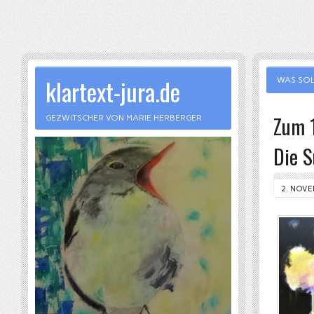
klartext-jura.de
WAS SOL
Zum 1
GEZWITSCHER VON MARIE HERBERGER
Die S
2. NOVE