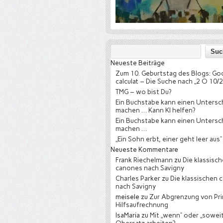
Neueste Beiträge
Zum 10. Geburtstag des Blogs: Go
calculat – Die Suche nach „2 O 10/2
TMG – wo bist Du?
Ein Buchstabe kann einen Untersc
machen … Kann KI helfen?
Ein Buchstabe kann einen Untersc
machen …
„Ein Sohn erbt, einer geht leer aus“
Neueste Kommentare
Frank Riechelmann
zu
Die klassisc
canones nach Savigny
Charles Parker
zu
Die klassischen 
nach Savigny
meisele
zu
Zur Abgrenzung von Pri
Hilfsaufrechnung
IsaMaria
zu
Mit „wenn“ oder „soweit