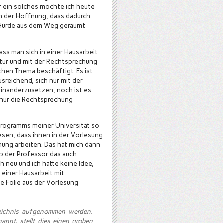
 ein solches möchte ich heute
in der Hoffnung, dass dadurch
 Hürde aus dem Weg geräumt
.
dass man sich in einer Hausarbeit
atur und mit der Rechtsprechung
chen Thema beschäftigt. Es ist
sreichend, sich nur mit der
seinanderzusetzen, noch ist es
 nur die Rechtsprechung
.
programms meiner Universität so
esen, dass ihnen in der Vorlesung
hung arbeiten. Das hat mich dann
ob der Professor das auch
h neu und ich hatte keine Idee,
 einer Hausarbeit mit
e Folie aus der Vorlesung
zeichnis aufgenommen werden.
annt, stellt dies einen groben