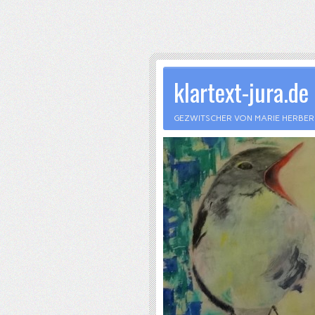
klartext-jura.de
GEZWITSCHER VON MARIE HERBE