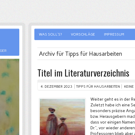
WAS SOLL’S?
VORSCHLÄGE
IMPRESSUM
RGER
Archiv für Tipps für Hausarbeiten
Titel im Literaturverzeichnis
4. DEZEMBER 2023
TIPPS FÜR HAUSARBEITEN
KEINE
Weiter geht es in der Re
Zuletzt habe ich eine Se
besonders präzise Anga
bzw. Herausgebern mach
dass vor einigen Namen „
Dr.“, vor wieder anderen 
Professoren blieb aber 