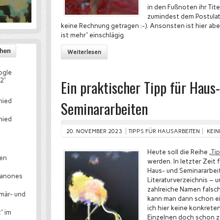
in den Fußnoten ihr Tit
zumindest dem Postulat 
keine Rechnung getragen :-). Ansonsten ist hier ab
ist mehr“ einschlägig.
Weiterlesen
ogle
2“
Ein praktischer Tipp für Haus
hied
Seminararbeiten
hied
20. NOVEMBER 2023
TIPPS FÜR HAUSARBEITEN
KEI
Heute soll die Reihe „
Ti
hen
werden. In letzter Zeit f
Haus- und Seminararbei
canones
Literaturverzeichnis – 
zahlreiche Namen falsc
mär- und
kann man dann schon ei
ich hier keine konkreten
“ im
Einzelnen doch schon zu