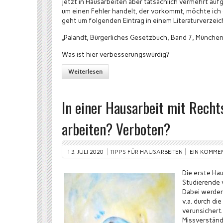
jetzt in Hausarbeiten aber tatsächlich vermehrt aufge
um einen Fehler handelt, der vorkommt, möchte ich 
geht um folgenden Eintrag in einem Literaturverzeic
„Palandt, Bürgerliches Gesetzbuch, Band 7, München,
Was ist hier verbesserungswürdig?
Weiterlesen
In einer Hausarbeit mit Rech
arbeiten? Verboten?
13. JULI 2020
TIPPS FÜR HAUSARBEITEN
EIN KOMME
Die erste Hau
Studierende 
Dabei werden
v.a. durch di
verunsichert
Missverständ