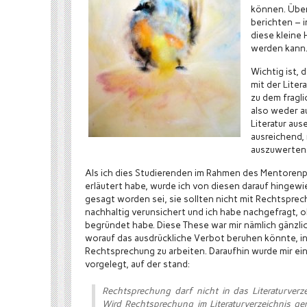
können. Über
berichten – 
diese kleine
werden kann
Wichtig ist, 
mit der Liter
zu dem fragli
also weder au
Literatur au
ausreichend,
auszuwerten
Als ich dies Studierenden im Rahmen des Mentoren
erläutert habe, wurde ich von diesen darauf hingewi
gesagt worden sei, sie sollten nicht mit Rechtsprec
nachhaltig verunsichert und ich habe nachgefragt, 
begründet habe. Diese These war mir nämlich gänzlic
worauf das ausdrückliche Verbot beruhen könnte, in
Rechtsprechung zu arbeiten. Daraufhin wurde mir ein
vorgelegt, auf der stand:
Rechtsprechung darf nicht in das Literaturver
Wird Rechtsprechung im Literaturverzeichnis gen