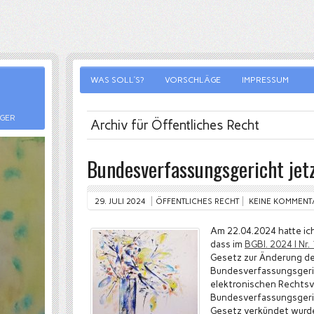
WAS SOLL’S?
VORSCHLÄGE
IMPRESSUM
RGER
Archiv für Öffentliches Recht
Bundesverfassungsgericht jetz
29. JULI 2024
ÖFFENTLICHES RECHT
KEINE KOMMENT
Am 22.04.2024 hatte ich
dass im
BGBl. 2024 I Nr
Gesetz zur Änderung d
Bundesverfassungsgeri
elektronischen Rechts
Bundesverfassungsgeric
Gesetz verkündet wurde,