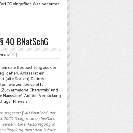
VerfGG eingefügt. Was bedeutet
f § 40 BNatSchG
MMENTARE
er um eine Beobachtung aus der
ag“ gehen. Anlass ist ein
t (alte Sorten). Darin ist
en, wie zum Beispiel für
, „Zuckermelone Charantais“ und
e Maussane“. Auf der Verpackung
chtiger Hinweis“:
hutzgesetz § 40 BNatSchG der
3.2020 Saatgut ausschließlich
 werden. Eine Ausbringung in
Diese Regelung dient dem Schutz