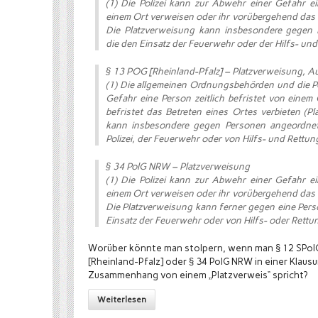
(1) Die Polizei kann zur Abwehr einer Gefahr 
einem Ort verweisen oder ihr vorübergehend das B
Die Platzverweisung kann insbesondere gegen
die den Einsatz der Feuerwehr oder der Hilfs- un
§ 13 POG [Rheinland-Pfalz] – Platzverweisung, A
(1) Die allgemeinen Ordnungsbehörden und die P
Gefahr eine Person zeitlich befristet von einem 
befristet das Betreten eines Ortes verbieten (
kann insbesondere gegen Personen angeordnet
Polizei, der Feuerwehr oder von Hilfs- und Rettu
§ 34 PolG NRW – Platzverweisung
(1) Die Polizei kann zur Abwehr einer Gefahr 
einem Ort verweisen oder ihr vorübergehend das B
Die Platzverweisung kann ferner gegen eine Per
Einsatz der Feuerwehr oder von Hilfs- oder Rettu
Worüber könnte man stolpern, wenn man § 12 SPolG
[Rheinland-Pfalz] oder § 34 PolG NRW in einer Klausu
Zusammenhang von einem „Platzverweis“ spricht?
Weiterlesen