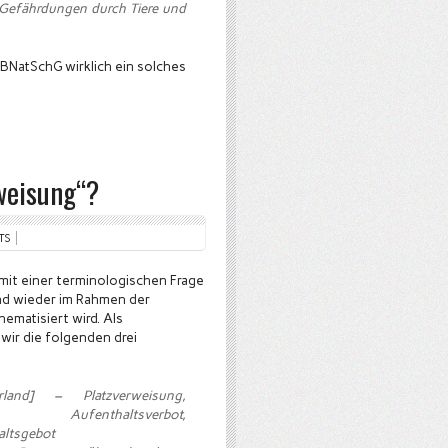
Gefährdungen durch Tiere und
0 BNatSchG wirklich ein solches
weisung“?
TS
mit einer terminologischen Frage
und wieder im Rahmen der
ematisiert wird. Als
ir die folgenden drei
and] – Platzverweisung,
ng, Aufenthaltsverbot,
altsgebot