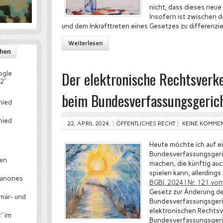
nicht, dass dieses neue 
Insofern ist zwischen 
und dem Inkrafttreten eines Gesetzes zu differenzie
Weiterlesen
Der elektronische Rechtsverke
ogle
2“
beim Bundesverfassungsgeri
hied
hied
22. APRIL 2024
ÖFFENTLICHES RECHT
KEINE KOMME
Heute möchte ich auf e
Bundesverfassungsger
hen
machen, die künftig auch
spielen kann, allerdings
canones
BGBl. 2024 I Nr. 121 vo
Gesetz zur Änderung d
mär- und
Bundesverfassungsgeri
elektronischen Rechts
“ im
Bundesverfassungsgeric