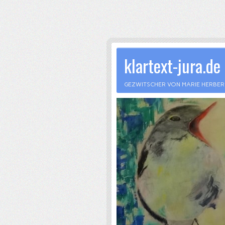
klartext-jura.de
GEZWITSCHER VON MARIE HERBE