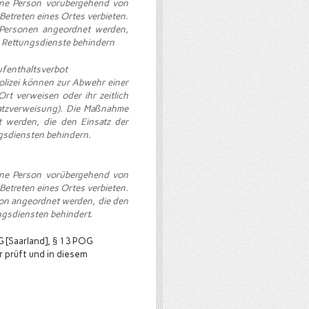
eine Person vorübergehend von
etreten eines Ortes verbieten.
 Personen angeordnet werden,
d Rettungsdienste behindern
ufenthaltsverbot
olizei können zur Abwehr einer
Ort verweisen oder ihr zeitlich
Platzverweisung). Die Maßnahme
 werden, die den Einsatz der
ngsdiensten behindern.
eine Person vorübergehend von
etreten eines Ortes verbieten.
son angeordnet werden, die den
ngsdiensten behindert.
 [Saarland], § 13 POG
r prüft und in diesem