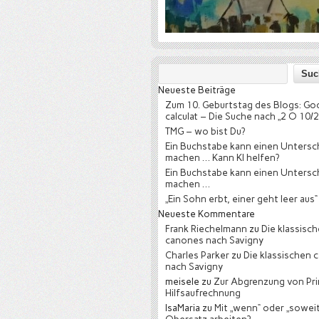
Neueste Beiträge
Zum 10. Geburtstag des Blogs: Go
calculat – Die Suche nach „2 O 10/2
TMG – wo bist Du?
Ein Buchstabe kann einen Untersc
machen … Kann KI helfen?
Ein Buchstabe kann einen Untersc
machen …
„Ein Sohn erbt, einer geht leer aus“
Neueste Kommentare
Frank Riechelmann
zu
Die klassisc
canones nach Savigny
Charles Parker
zu
Die klassischen 
nach Savigny
meisele
zu
Zur Abgrenzung von Pri
Hilfsaufrechnung
IsaMaria
zu
Mit „wenn“ oder „soweit