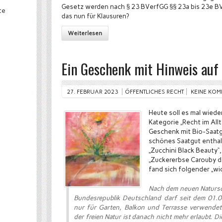
Gesetz werden nach § 23 BVerfGG §§ 23a bis 23e B
te
das nun für Klausuren?
Weiterlesen
Ein Geschenk mit Hinweis au
27. FEBRUAR 2023
ÖFFENTLICHES RECHT
KEINE KO
Heute soll es mal wied
Kategorie „Recht im Allt
Geschenk mit Bio-Saatgu
schönes Saatgut enthalt
„Zucchini Black Beauty“
„Zuckererbse Carouby d
fand sich folgender „wi
Nach dem neuen Natursc
Bundesrepublik Deutschland darf seit dem 01.0
nur für Garten, Balkon und Terrasse verwendet
der freien Natur ist danach nicht mehr erlaubt. 