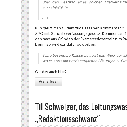
über den Bestand eines solchen Mietverhältnis
ausschließlich;
[…]
Nun greift man zu dem zugelassenen Kommentar Musi
ZPO mit Gerichtsverfassungsgesetz, Kommentar, 14
den man aus Gründen der Examenssicherheit zum Pre
Denn, so wird u.a. dafür
geworben
:
Seine besondere Klasse beweist das Werk vor all
wo es stets mit praxistauglichen Lösungen aufwa
Gilt das auch hier?
Weiterlesen
Til Schweiger, das Leitungswa
„Redaktionsschwanz“