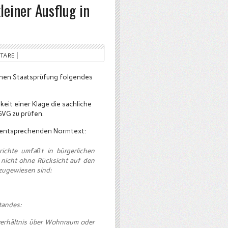
leiner Ausflug in
NTARE
ischen Staatsprüfung folgendes
eit einer Klage die sachliche
GVG zu prüfen.
n entsprechenden Normtext:
ichte umfaßt in bürgerlichen
e nicht ohne Rücksicht auf den
zugewiesen sind:
tandes:
tverhältnis über Wohnraum oder