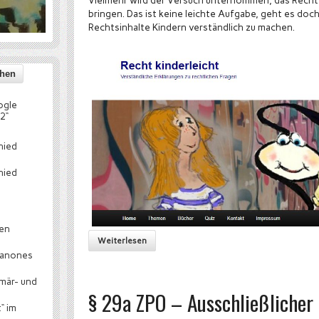
Vielmehr wird der Versuch unternommen, das Recht 
bringen. Das ist keine leichte Aufgabe, geht es doc
Rechtsinhalte Kindern verständlich zu machen.
ogle
2“
hied
hied
hen
Weiterlesen
canones
mär- und
§ 29a ZPO – Ausschließlicher 
“ im