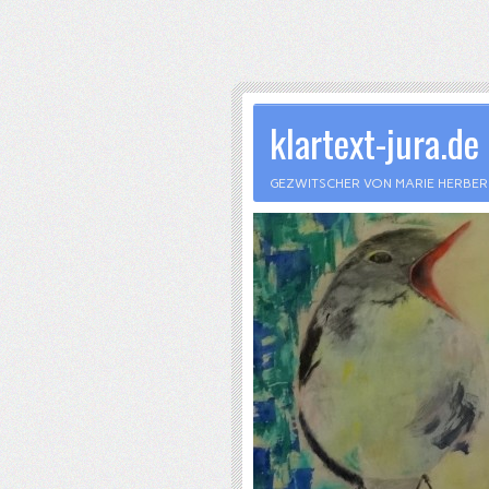
klartext-jura.de
GEZWITSCHER VON MARIE HERBE