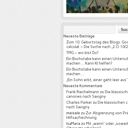
Neueste Beiträge
Zum 10. Geburtstag des Blogs: Go
calculat – Die Suche nach „2 O 10/2
TMG – wo bist Du?
Ein Buchstabe kann einen Untersc
machen … Kann KI helfen?
Ein Buchstabe kann einen Untersc
machen …
„Ein Sohn erbt, einer geht leer aus“
Neueste Kommentare
Frank Riechelmann
zu
Die klassisc
canones nach Savigny
Charles Parker
zu
Die klassischen 
nach Savigny
meisele
zu
Zur Abgrenzung von Pri
Hilfsaufrechnung
IsaMaria
zu
Mit „wenn“ oder „soweit