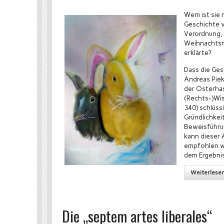
Wem ist sie 
Geschichte 
Verordnung, 
Weihnachtsm
erklärte?
Dass die Gesc
Andreas Pie
der Osterhas
(Rechts-)Wis
340) schlüs
Gründlichkei
Beweisführu
kann dieser 
empfohlen w
dem Ergebnis
Weiterlese
Die „septem artes liberales“