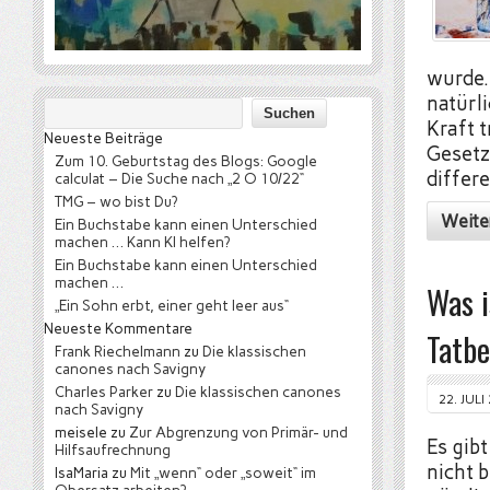
wurde.
natürl
Kraft 
Neueste Beiträge
Gesetz
Zum 10. Geburtstag des Blogs: Google
differ
calculat – Die Suche nach „2 O 10/22“
TMG – wo bist Du?
Weite
Ein Buchstabe kann einen Unterschied
machen … Kann KI helfen?
Ein Buchstabe kann einen Unterschied
machen …
Was i
„Ein Sohn erbt, einer geht leer aus“
Neueste Kommentare
Tatbe
Frank Riechelmann
zu
Die klassischen
canones nach Savigny
Charles Parker
zu
Die klassischen canones
22. JULI
nach Savigny
meisele
zu
Zur Abgrenzung von Primär- und
Es gib
Hilfsaufrechnung
nicht 
IsaMaria
zu
Mit „wenn“ oder „soweit“ im