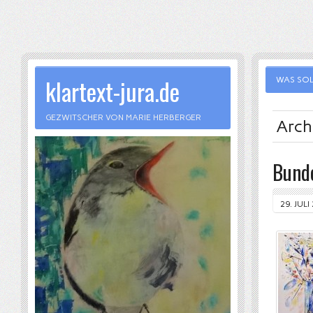
klartext-jura.de
WAS SOL
GEZWITSCHER VON MARIE HERBERGER
Archi
Bunde
29. JULI