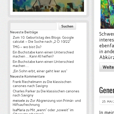
Neueste Beiträge
Schwer
Zum 10. Geburtstag des Blogs: Google
intere
calculat – Die Suche nach „2 O 10/22“
ebenfal
TMG – wo bist Du?
in and
Ein Buchstabe kann einen Unterschied
machen … Kann KI helfen?
Abkürz
Ein Buchstabe kann einen Unterschied
machen …
Weite
„Ein Sohn erbt, einer geht leer aus“
Neueste Kommentare
Frank Riechelmann
zu
Die klassischen
canones nach Savigny
Gene
Charles Parker
zu
Die klassischen canones
nach Savigny
meisele
zu
Zur Abgrenzung von Primär- und
25. MAI
Hilfsaufrechnung
IsaMaria
zu
Mit „wenn“ oder „soweit“ im
In mei