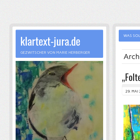
klartext-jura.de
WAS SOL
GEZWITSCHER VON MARIE HERBERGER
Arch
„Folt
29. MAI