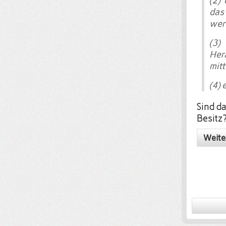
(2)
das
wer
(3
Her
mitt
(4) 
Sind d
Besitz
Weite