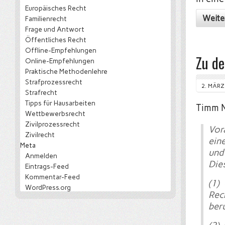
Europäisches Recht
Weite
Familienrecht
Frage und Antwort
Öffentliches Recht
Offline-Empfehlungen
Zu de
Online-Empfehlungen
Praktische Methodenlehre
Strafprozessrecht
2. MÄRZ
Strafrecht
Tipps für Hausarbeiten
Timm N
Wettbewerbsrecht
Zivilprozessrecht
Vor
Zivilrecht
ein
Meta
und
Anmelden
Die
Eintrags-Feed
Kommentar-Feed
(1)
WordPress.org
Rec
ber