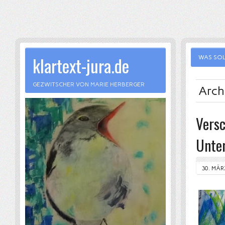
klartext-jura.de
WAS SOL
GEZWITSCHER VON MARIE HERBERGER
Arch
Vers
Unte
30. MÄR