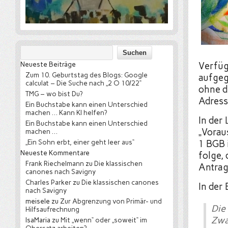
Neueste Beiträge
Verfüg
Zum 10. Geburtstag des Blogs: Google
aufgeg
calculat – Die Suche nach „2 O 10/22“
ohne d
TMG – wo bist Du?
Adress
Ein Buchstabe kann einen Unterschied
machen … Kann KI helfen?
In der 
Ein Buchstabe kann einen Unterschied
„Vorau
machen …
„Ein Sohn erbt, einer geht leer aus“
1 BGB 
Neueste Kommentare
folge,
Frank Riechelmann
zu
Die klassischen
Antrag
canones nach Savigny
Charles Parker
zu
Die klassischen canones
In der
nach Savigny
meisele
zu
Zur Abgrenzung von Primär- und
Die
Hilfsaufrechnung
Zwa
IsaMaria
zu
Mit „wenn“ oder „soweit“ im