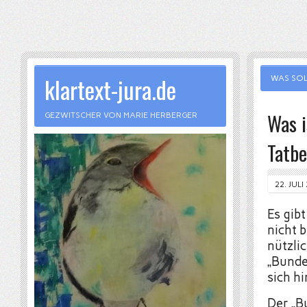
klartext-jura.de
WAS SOL
Was i
GEZWITSCHER VON MARIE HERBERGER
Tatbe
22. JULI
Es gib
nicht 
nützlic
„Bunde
sich h
Der „B