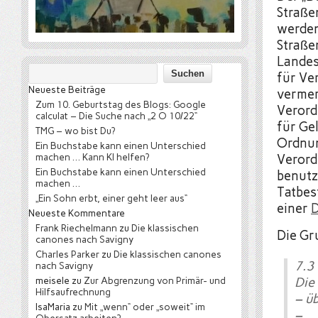
Straße
werden
Straße
Landes
für Ve
Neueste Beiträge
vermerk
Zum 10. Geburtstag des Blogs: Google
Verord
calculat – Die Suche nach „2 O 10/22“
für Ge
TMG – wo bist Du?
Ordnun
Ein Buchstabe kann einen Unterschied
machen … Kann KI helfen?
Verord
Ein Buchstabe kann einen Unterschied
benutz
machen …
Tatbes
„Ein Sohn erbt, einer geht leer aus“
einer
D
Neueste Kommentare
Frank Riechelmann
zu
Die klassischen
Die Gr
canones nach Savigny
Charles Parker
zu
Die klassischen canones
7.3
nach Savigny
meisele
zu
Zur Abgrenzung von Primär- und
Die
Hilfsaufrechnung
– ü
IsaMaria
zu
Mit „wenn“ oder „soweit“ im
– 