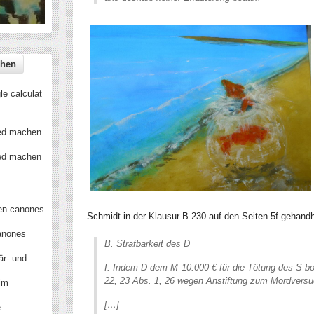
e calculat
ied machen
ied machen
en canones
Schmidt in der Klausur B 230 auf den Seiten 5f gehandh
anones
B. Strafbarkeit des D
är- und
I. Indem D dem M 10.000 € für die Tötung des S bo
22, 23 Abs. 1, 26 wegen Anstiftung zum Mordversu
 im
[…]
e