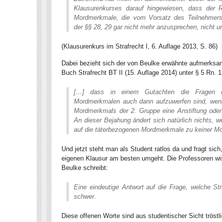
Klausurenkurses darauf hingewiesen, dass der R
Mordmerkmale, die vom Vorsatz des Teilnehmers 
der §§ 28, 29 gar nicht mehr anzusprechen, nicht u
(Klausurenkurs im Strafrecht I, 6. Auflage 2013, S. 86)
Dabei bezieht sich der von Beulke erwähnte aufmerksam
Buch Strafrecht BT II (15. Auflage 2014) unter § 5 Rn. 1
[…] dass in einem Gutachten die Fragen d
Mordmerkmalen auch dann aufzuwerfen sind, wenn
Mordmerkmals der 2. Gruppe eine Anstiftung oder B
An dieser Bejahung ändert sich natürlich nichts, 
auf die täterbezogenen Mordmerkmale zu keiner Mo
Und jetzt steht man als Student ratlos da und fragt sich
eigenen Klausur am besten umgeht. Die Professoren wis
Beulke schreibt:
Eine eindeutige Antwort auf die Frage, welche Stra
schwer.
Diese offenen Worte sind aus studentischer Sicht tröstl