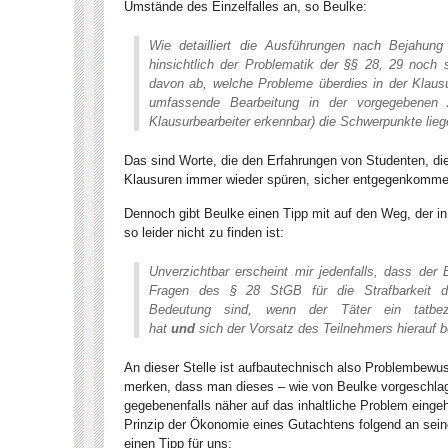
Umstände des Einzelfalles an, so Beulke:
Wie detailliert die Ausführungen nach Bejahun
hinsichtlich der Problematik der §§ 28, 29 noch s
davon ab, welche Probleme überdies in der Klausur
umfassende Bearbeitung in der vorgegebenen 
Klausurbearbeiter erkennbar) die Schwerpunkte lieg
Das sind Worte, die den Erfahrungen von Studenten, die 
Klausuren immer wieder spüren, sicher entgegenkomme
Dennoch gibt Beulke einen Tipp mit auf den Weg, der 
so leider nicht zu finden ist:
Unverzichtbar erscheint mir jedenfalls, dass der 
Fragen des § 28 StGB für die Strafbarkeit de
Bedeutung sind, wenn der Täter ein tatbez
hat
und
sich der Vorsatz des Teilnehmers hierauf b
An dieser Stelle ist aufbautechnisch also Problembewus
merken, dass man dieses – wie von Beulke vorgeschlag
gegebenenfalls näher auf das inhaltliche Problem eing
Prinzip der Ökonomie eines Gutachtens folgend an seine
einen Tipp für uns: