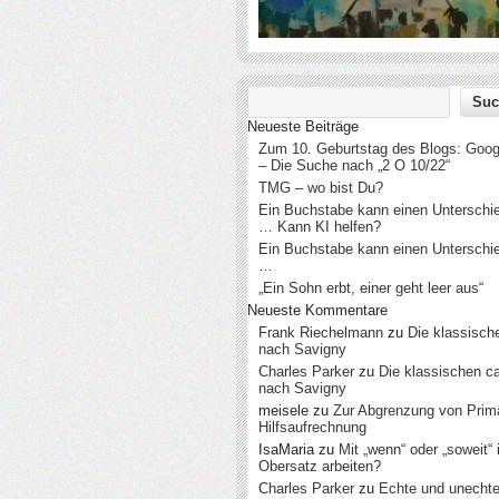
Neueste Beiträge
Zum 10. Geburtstag des Blogs: Googl
– Die Suche nach „2 O 10/22“
TMG – wo bist Du?
Ein Buchstabe kann einen Untersch
… Kann KI helfen?
Ein Buchstabe kann einen Untersch
…
„Ein Sohn erbt, einer geht leer aus“
Neueste Kommentare
Frank Riechelmann
zu
Die klassisch
nach Savigny
Charles Parker
zu
Die klassischen c
nach Savigny
meisele
zu
Zur Abgrenzung von Prim
Hilfsaufrechnung
IsaMaria
zu
Mit „wenn“ oder „soweit“
Obersatz arbeiten?
Charles Parker
zu
Echte und unecht