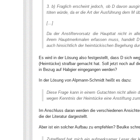
3. b) Fraglich erscheint jedoch, ob D davon ausg
töten würde, da er die Art der Ausführung dem M üb
[…]
Da der Anstiftervorsatz die Haupttat nicht in all
ihrem Hauptmerkmalen erfassen muss, handelt D 
auch hinsichtlich der heimtückischen Begehung du
Es wird in der Lösung also festgestellt, dass D sich w
(Heimtücke) strafbar gemacht hat. Soll jetzt noch auf d
in Bezug auf Habgier eingegangen werden?
In der Lösung von Alpmann-Schmidt heißt es dazu:
Diese Frage kann in einem Gutachten nicht allein d
wegen Kenntnis der Heimtücke eine Anstiftung zu
Im Anschluss daran werden die verschiedenen Ansichte
die der Literatur dargestellt.
Aber ist ein solcher Aufbau zu empfehlen? Beulke schre
Zutreffend hat mich ein aufmerksamer Leser der l