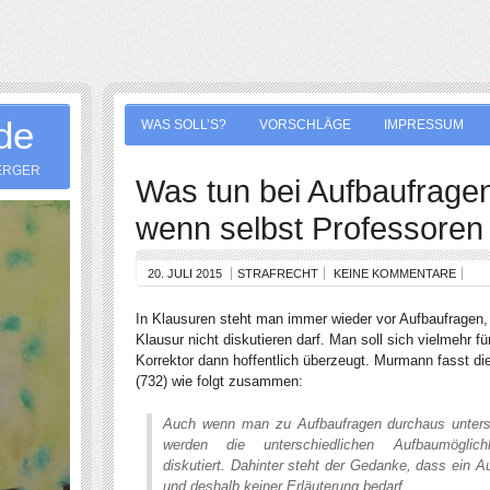
.de
WAS SOLL’S?
VORSCHLÄGE
IMPRESSUM
ERGER
Was tun bei Aufbaufragen
wenn selbst Professoren 
20. JULI 2015
STRAFRECHT
KEINE KOMMENTARE
In Klausuren steht man immer wieder vor Aufbaufragen, 
Klausur nicht diskutieren darf. Man soll sich vielmehr 
Korrektor dann hoffentlich überzeugt. Murmann fasst di
(732) wie folgt zusammen:
Auch wenn man zu
Aufbaufragen
durchaus unters
werden die unterschiedlichen
Aufbau
möglic
diskutiert. Dahinter steht der Gedanke, dass ein
A
und deshalb keiner Erläuterung bedarf.