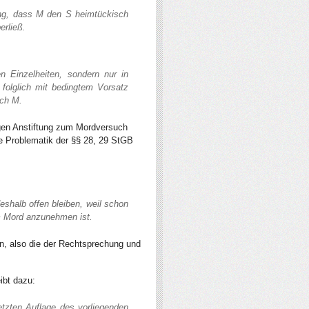
ing, dass M den S heimtückisch
erließ.
en Einzelheiten, sondern nur in
folglich mit bedingtem Vorsatz
rch M.
egen Anstiftung zum Mordversuch
ie Problematik der §§ 28, 29 StGB
eshalb offen bleiben, weil schon
m Mord anzunehmen ist.
n, also die der Rechtsprechung und
ibt dazu:
etzten Auflage des vorliegenden