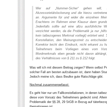
Wer auf „Nummer-Sicher“ gehen will, 
Akzessorietätslockerung und die hierzu vertrete
an. Argumente für und wider die einzelnen Me
Erachtens im Rahmen einer Klausur dann grundsä
Jedenfalls sollte auf eine allzu ausführliche 
verzichtet werden, da die Problematik ja nur „hilf
kein tatbezogenes Merkmal vorliegt) erörtert wird. S
Konstellation, den Meinungsstreit zu entscheid
Korrektor leicht den Eindruck, nicht erkannt zu h
Teilnehmers beim Vorliegen eines vom Vors
Mordmerkmals eben gerade nicht davon abhängt,
des Verhältnisses von § 211 zu § 212 folgt.
Was will ich mit diesem Beitrag zeigen? Wenn selbst Pro
solcher Fall am besten aufzubauen ist, dann haben Stu
Jedoch meine ich, dass Beulke gute Ratschläge gibt.
Nochmal zusammengefasst:
Es geht hier nur um Fallkonstellationen, in denen tat
diese vom Vorsatz des Teilnehmers gedeckt sind. Allein 
Problematik der §§ 28, 29 StGB in Bezug auf täterbe
thematisieren ist.