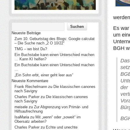
werden
Es war 
Neueste Beiträge
um eine
Zum 10. Geburtstag des Blogs: Google calculat
Untern
– Die Suche nach „2 O 10/22“
BGH wi
TMG – wo bist Du?
Ein Buchstabe kann einen Unterschied machen
… Kann KI helfen?
Das
Ein Buchstabe kann einen Unterschied machen
set
…
BGB
„Ein Sohn erbt, einer geht leer aus“
Unt
Neueste Kommentare
Frank Riechelmann
zu
Die klassischen canones
der
nach Savigny
ver
Charles Parker
zu
Die klassischen canones
Vor
nach Savigny
Bürg
meisele
zu
Zur Abgrenzung von Primär- und
Hilfsaufrechnung
IsaMaria
zu
Mit „wenn“ oder „soweit“ im
BGH,
Obersatz arbeiten?
Charles Parker
zu
Echte und unechte