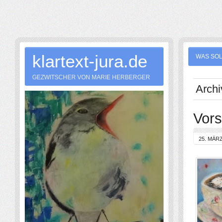
klartext-jura.de
WAS SOL
GEZWITSCHER VON MARIE HERBERGER
Archi
Vors
25. MÄRZ