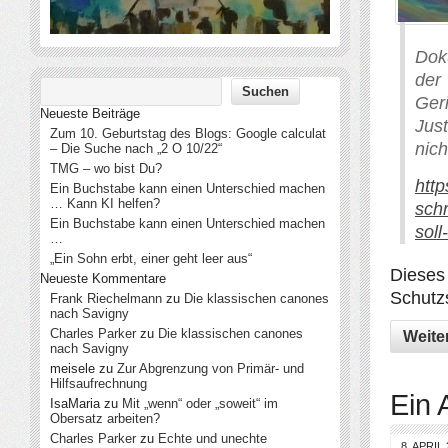
Dok
der
Ger
Neueste Beiträge
Jus
Zum 10. Geburtstag des Blogs: Google calculat
nich
– Die Suche nach „2 O 10/22“
TMG – wo bist Du?
http
Ein Buchstabe kann einen Unterschied machen
… Kann KI helfen?
sch
Ein Buchstabe kann einen Unterschied machen
sol
…
„Ein Sohn erbt, einer geht leer aus“
Dieses 
Neueste Kommentare
Schutzs
Frank Riechelmann
zu
Die klassischen canones
nach Savigny
Charles Parker
zu
Die klassischen canones
Weite
nach Savigny
meisele
zu
Zur Abgrenzung von Primär- und
Hilfsaufrechnung
Ein 
IsaMaria
zu
Mit „wenn“ oder „soweit“ im
Obersatz arbeiten?
Charles Parker
zu
Echte und unechte
8. APRIL