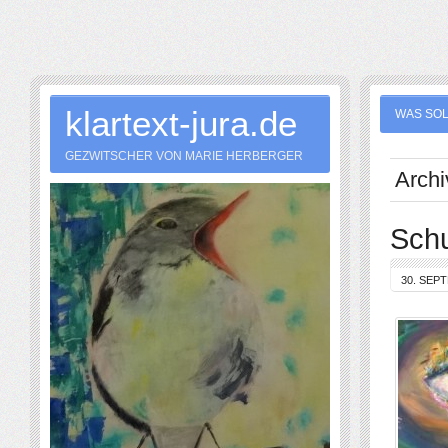
klartext-jura.de
WAS SOL
GEZWITSCHER VON MARIE HERBERGER
Archi
Schu
30. SEP