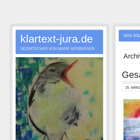
klartext-jura.de
WAS SOL
GEZWITSCHER VON MARIE HERBERGER
Archi
Gesa
25. MÄRZ