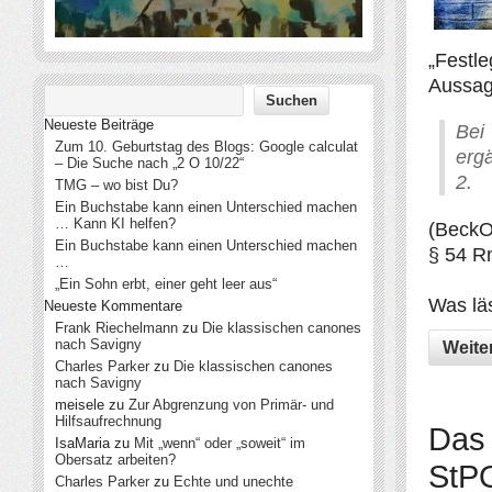
„Festle
Aussag
Neueste Beiträge
Bei
Zum 10. Geburtstag des Blogs: Google calculat
ergä
– Die Suche nach „2 O 10/22“
2.
TMG – wo bist Du?
Ein Buchstabe kann einen Unterschied machen
… Kann KI helfen?
(BeckO
Ein Buchstabe kann einen Unterschied machen
§ 54 Rn
…
„Ein Sohn erbt, einer geht leer aus“
Was läs
Neueste Kommentare
Frank Riechelmann
zu
Die klassischen canones
nach Savigny
Weite
Charles Parker
zu
Die klassischen canones
nach Savigny
meisele
zu
Zur Abgrenzung von Primär- und
Hilfsaufrechnung
Das 
IsaMaria
zu
Mit „wenn“ oder „soweit“ im
Obersatz arbeiten?
StPO
Charles Parker
zu
Echte und unechte