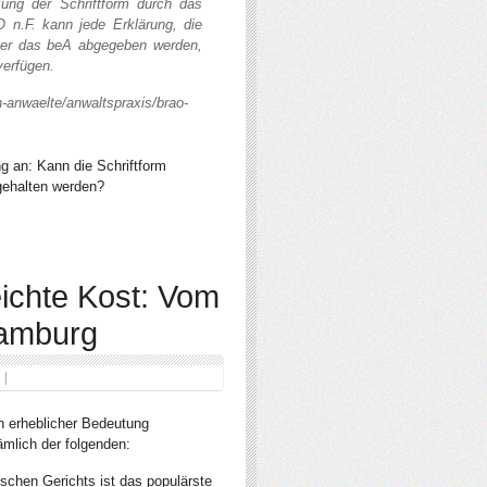
ung der Schriftform durch das
.F. kann jede Erklärung, die
h über das beA abgegeben werden,
verfügen.
n-anwaelte/anwaltspraxis/brao-
g an: Kann die Schriftform
ngehalten werden?
eichte Kost: Vom
Hamburg
on erheblicher Bedeutung
mlich der folgenden:
schen Gerichts ist das populärste