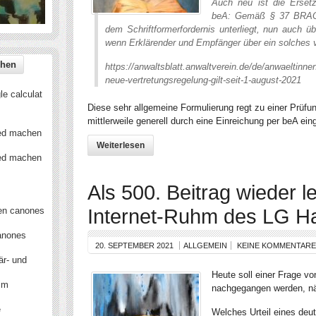
Auch neu ist die Ersetz
beA: Gemäß § 37 BRAO n
dem Schrift­for­mer­for­dernis unterliegt, nun auc
wenn Erklärender und Empfänger über ein solches 
https://anwaltsblatt.anwaltverein.de/de/anwaeltinne
neue-vertretungsregelung-gilt-seit-1-august-2021
e calculat
Diese sehr allgemeine Formulierung regt zu einer Prüfun
mittlerweile generell durch eine Einreichung per beA ei
ied machen
Weiterlesen
ied machen
Als 500. Beitrag wieder l
Internet-Ruhm des LG 
en canones
anones
20. SEPTEMBER 2021
ALLGEMEIN
KEINE KOMMENTARE
är- und
Heute soll einer Frage v
 im
nachgegangen werden, nä
e
Welches Urteil eines deut