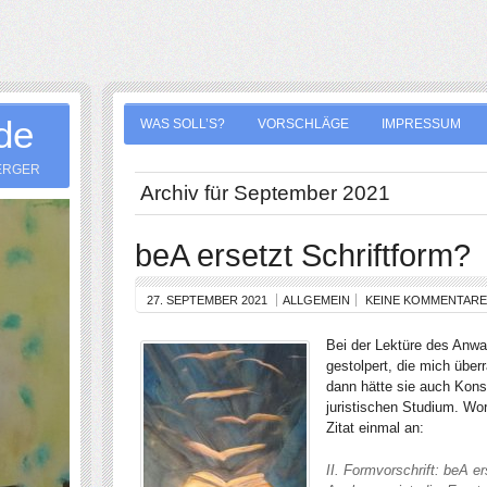
.de
WAS SOLL’S?
VORSCHLÄGE
IMPRESSUM
ERGER
Archiv für September 2021
beA ersetzt Schriftform?
27. SEPTEMBER 2021
ALLGEMEIN
KEINE KOMMENTARE
Bei der Lektüre des Anwal
gestolpert, die mich über
dann hätte sie auch Kon
juristischen Studium. W
Zitat einmal an:
II. Formvor­schrift: beA e