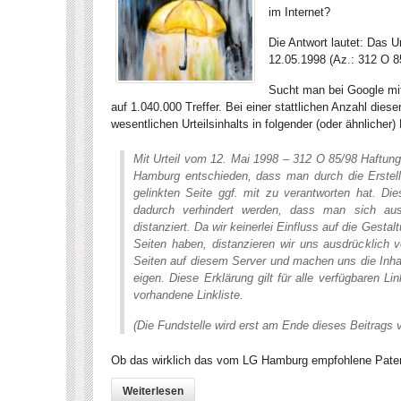
im Internet?
Die Antwort lautet: Das 
12.05.1998 (Az.: 312 O 8
Sucht man bei Google m
auf 1.040.000 Treffer. Bei einer stattlichen Anzahl diese
wesentlichen Urteilsinhalts in folgender (oder ähnlicher)
Mit Urteil vom 12. Mai 1998 – 312 O 85/98 Haftung
Hamburg entschieden, dass man durch die Erstellu
gelinkten Seite ggf. mit zu verantworten hat. Di
dadurch verhindert werden, dass man sich ausd
distanziert. Da wir keinerlei Einfluss auf die Gestal
Seiten haben, distanzieren wir uns ausdrücklich vo
Seiten auf diesem Server und machen uns die Inhal
eigen. Diese Erklärung gilt für alle verfügbaren L
vorhandene Linkliste.
(Die Fundstelle wird erst am Ende dieses Beitrags v
Ob das wirklich das vom LG Hamburg empfohlene Paten
Weiterlesen