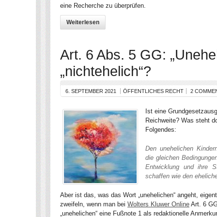
eine Recherche zu überprüfen.
Weiterlesen
Art. 6 Abs. 5 GG: „Unehe
„nichtehelich“?
6. SEPTEMBER 2021
ÖFFENTLICHES RECHT
2 COMME
Ist eine Grundgesetzausg
Reichweite? Was steht dor
Folgendes:
Den unehelichen Kinder
die gleichen Bedingungen 
Entwicklung und ihre St
schaffen wie den ehelich
Aber ist das, was das Wort „unehelichen“ angeht, eigent
zweifeln, wenn man bei
Wolters Kluwer Online
Art. 6 GG
„unehelichen“ eine Fußnote 1 als redaktionelle Anmerkun