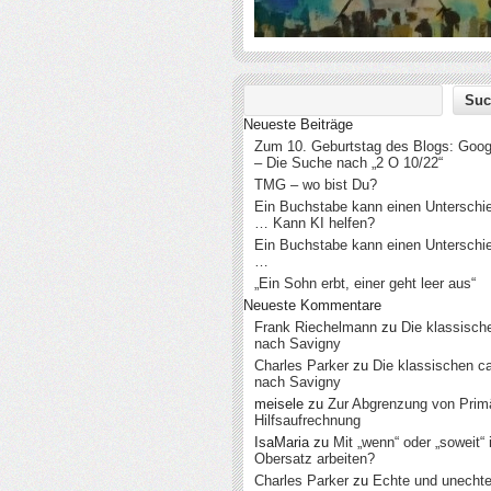
Neueste Beiträge
Zum 10. Geburtstag des Blogs: Googl
– Die Suche nach „2 O 10/22“
TMG – wo bist Du?
Ein Buchstabe kann einen Untersch
… Kann KI helfen?
Ein Buchstabe kann einen Untersch
…
„Ein Sohn erbt, einer geht leer aus“
Neueste Kommentare
Frank Riechelmann
zu
Die klassisch
nach Savigny
Charles Parker
zu
Die klassischen c
nach Savigny
meisele
zu
Zur Abgrenzung von Prim
Hilfsaufrechnung
IsaMaria
zu
Mit „wenn“ oder „soweit“
Obersatz arbeiten?
Charles Parker
zu
Echte und unecht