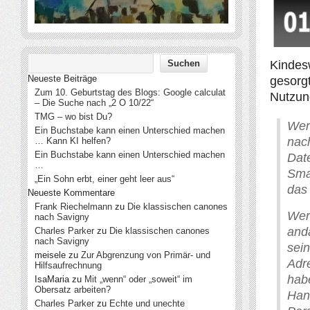
Kindes
Neueste Beiträge
gesorgt
Zum 10. Geburtstag des Blogs: Google calculat
Nutzun
– Die Suche nach „2 O 10/22“
TMG – wo bist Du?
Wer
Ein Buchstabe kann einen Unterschied machen
nac
… Kann KI helfen?
Ein Buchstabe kann einen Unterschied machen
Dat
…
Sma
„Ein Sohn erbt, einer geht leer aus“
das
Neueste Kommentare
Frank Riechelmann
zu
Die klassischen canones
We
nach Savigny
and
Charles Parker
zu
Die klassischen canones
nach Savigny
sei
meisele
zu
Zur Abgrenzung von Primär- und
Adr
Hilfsaufrechnung
hab
IsaMaria
zu
Mit „wenn“ oder „soweit“ im
Obersatz arbeiten?
Hand
Charles Parker
zu
Echte und unechte