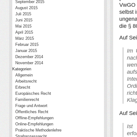
September 2015
VwGO b
August 2015
selbst 
Juli 2015
ungena
Juni 2015
die § 
Mai 2015
April 2015
Auf Sei
März 2015
Februar 2015
Im 
Januar 2015
Dezember 2014
nac
November 2014
wen
Kategorien
auf
Allgemein
Inte
Arbeitsrecht
Ord
Erbrecht
rich
Europäisches Recht
Kla
Familienrecht
Frage und Antwort
Öffentliches Recht
Auf Se
Offline-Empfehlungen
Online-Empfehlungen
Ist
Praktische Methodenlehre
erf
Strafprozessrecht