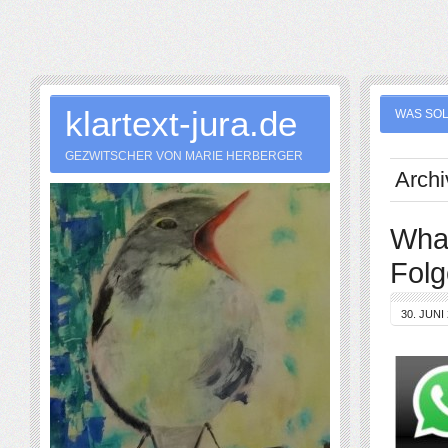
klartext-jura.de
WAS SOL
GEZWITSCHER VON MARIE HERBERGER
Archi
What
Fol
30. JUNI