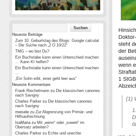
Hinsic
Neueste Beiträge
Doktor-
Zum 10. Geburtstag des Blogs: Google calculat
steht d
– Die Suche nach „2 O 10/22“
der Be
TMG – wo bist Du?
ausein
Ein Buchstabe kann einen Unterschied machen
… Kann KI helfen?
wenn e
Ein Buchstabe kann einen Unterschied machen
Strafta
…
1 StGB
„Ein Sohn erbt, einer geht leer aus“
Neueste Kommentare
Abzeic
Frank Riechelmann
zu
Die klassischen canones
nach Savigny
(1)
Charles Parker
zu
Die klassischen canones
nach Savigny
meisele
zu
Zur Abgrenzung von Primär- und
Hilfsaufrechnung
D
IsaMaria
zu
Mit „wenn“ oder „soweit“ im
ö
Obersatz arbeiten?
Charles Parker
zu
Echte und unechte