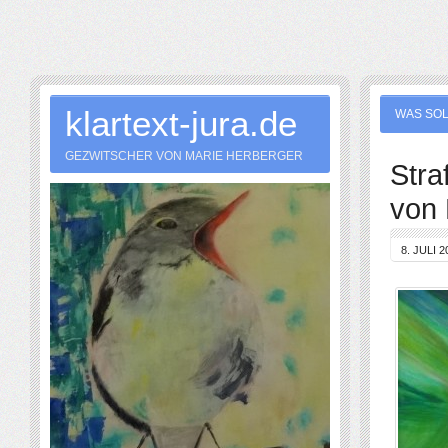
klartext-jura.de
WAS SOL
GEZWITSCHER VON MARIE HERBERGER
Stra
von 
8. JULI 2