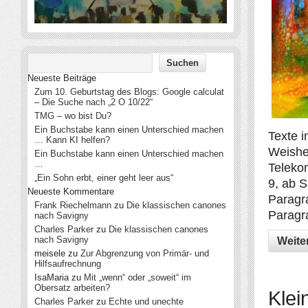
Neueste Beiträge
Zum 10. Geburtstag des Blogs: Google calculat
– Die Suche nach „2 O 10/22“
TMG – wo bist Du?
Ein Buchstabe kann einen Unterschied machen
Texte i
… Kann KI helfen?
Weishe
Ein Buchstabe kann einen Unterschied machen
…
Teleko
„Ein Sohn erbt, einer geht leer aus“
9, ab 
Neueste Kommentare
Paragr
Frank Riechelmann
zu
Die klassischen canones
Paragr
nach Savigny
Charles Parker
zu
Die klassischen canones
nach Savigny
Weite
meisele
zu
Zur Abgrenzung von Primär- und
Hilfsaufrechnung
IsaMaria
zu
Mit „wenn“ oder „soweit“ im
Obersatz arbeiten?
Klei
Charles Parker
zu
Echte und unechte