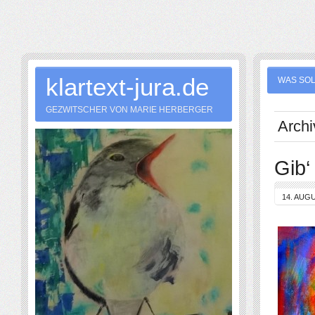
klartext-jura.de
WAS SOL
GEZWITSCHER VON MARIE HERBERGER
Archi
Gib‘
14. AUG