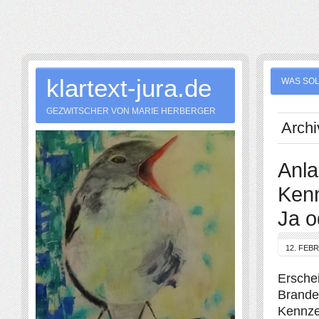
klartext-jura.de
WAS SOL
GEZWITSCHER VON MARIE HERBERGER
Archi
Anl
Kenn
Ja o
12. FEB
Erschei
Brande
Kennze