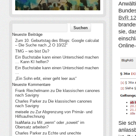
Anwälti
Bundes
BvR 12
branden
sie, d
Neueste Beiträge
einschl
Zum 10. Geburtstag des Blogs: Google calculat
Online-
– Die Suche nach „2 O 10/22“
TMG – wo bist Du?
Ein Buchstabe kann einen Unterschied machen
… Kann KI helfen?
Ein Buchstabe kann einen Unterschied machen
…
„Ein Sohn erbt, einer geht leer aus“
Neueste Kommentare
Frank Riechelmann
zu
Die klassischen canones
nach Savigny
Charles Parker
zu
Die klassischen canones
nach Savigny
meisele
zu
Zur Abgrenzung von Primär- und
Hilfsaufrechnung
Sie sch
IsaMaria
zu
Mit „wenn“ oder „soweit“ im
Obersatz arbeiten?
anlass
Charles Parker
zu
Echte und unechte