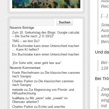
Aus
Rec
[…]
Sow
Neueste Beiträge
Aus
Zum 10. Geburtstag des Blogs: Google calculat
wir
– Die Suche nach „2 O 10/22“
TMG – wo bist Du?
Ber
Ein Buchstabe kann einen Unterschied machen
… Kann KI helfen?
Und da
Ein Buchstabe kann einen Unterschied machen
…
Bei
„Ein Sohn erbt, einer geht leer aus“
126
Neueste Kommentare
Frank Riechelmann
zu
Die klassischen canones
nach Savigny
Bei Trö
Charles Parker
zu
Die klassischen canones
nach Savigny
Zwa
meisele
zu
Zur Abgrenzung von Primär- und
Hilfsaufrechnung
Ang
IsaMaria
zu
Mit „wenn“ oder „soweit“ im
ein
Obersatz arbeiten?
mit
Charles Parker
zu
Echte und unechte