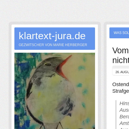
klartext-jura.de
WAS SOL
GEZWITSCHER VON MARIE HERBERGER
Vom 
nich
26. AUG
Ostend
Strafg
Hins
Aus
Ber
Amt