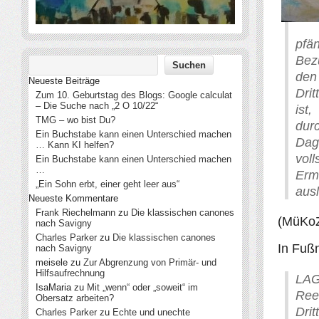
pfä
Bez
den
Neueste Beiträge
Dri
Zum 10. Geburtstag des Blogs: Google calculat
– Die Suche nach „2 O 10/22“
ist
TMG – wo bist Du?
dur
Ein Buchstabe kann einen Unterschied machen
Da
… Kann KI helfen?
voll
Ein Buchstabe kann einen Unterschied machen
…
Erm
„Ein Sohn erbt, einer geht leer aus“
aus
Neueste Kommentare
Frank Riechelmann
zu
Die klassischen canones
(MüKoZ
nach Savigny
Charles Parker
zu
Die klassischen canones
In Fußn
nach Savigny
meisele
zu
Zur Abgrenzung von Primär- und
Hilfsaufrechnung
LAG
IsaMaria
zu
Mit „wenn“ oder „soweit“ im
Ree
Obersatz arbeiten?
Drit
Charles Parker
zu
Echte und unechte