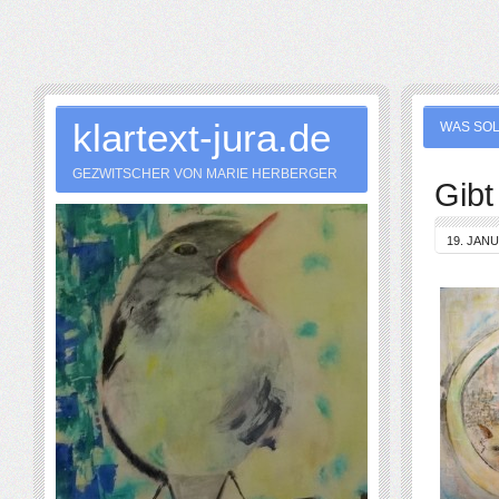
klartext-jura.de
WAS SOL
GEZWITSCHER VON MARIE HERBERGER
Gibt
19. JAN