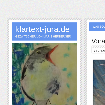
klartext-jura.de
WAS SOL
GEZWITSCHER VON MARIE HERBERGER
Vora
13. JAN