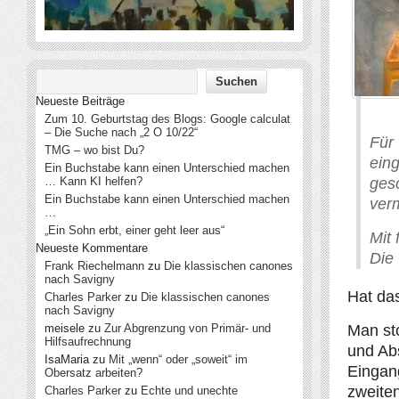
Neueste Beiträge
Zum 10. Geburtstag des Blogs: Google calculat
– Die Suche nach „2 O 10/22“
Für
TMG – wo bist Du?
ein
Ein Buchstabe kann einen Unterschied machen
… Kann KI helfen?
ges
Ein Buchstabe kann einen Unterschied machen
ver
…
„Ein Sohn erbt, einer geht leer aus“
Mit
Neueste Kommentare
Die
Frank Riechelmann
zu
Die klassischen canones
nach Savigny
Hat da
Charles Parker
zu
Die klassischen canones
nach Savigny
meisele
zu
Zur Abgrenzung von Primär- und
Man sto
Hilfsaufrechnung
und Ab
IsaMaria
zu
Mit „wenn“ oder „soweit“ im
Eingang
Obersatz arbeiten?
zweiten
Charles Parker
zu
Echte und unechte