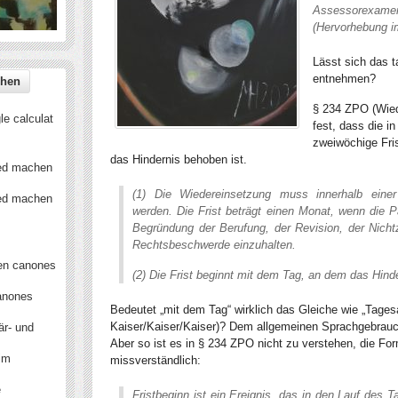
Assessorexamen
(Hervorhebung im
Lässt sich das 
entnehmen?
§ 234 ZPO (Wiede
e calculat
fest, dass die i
zweiwöchige Fri
das Hindernis behoben ist.
ied machen
(1) Die Wiedereinsetzung muss innerhalb einer
ied machen
werden. Die Frist beträgt einen Monat, wenn die Par
Begründung der Berufung, der Revision, der Nich
Rechtsbeschwerde einzuhalten.
en canones
(2) Die Frist beginnt mit dem Tag, an dem das Hind
anones
Bedeutet „mit dem Tag“ wirklich das Gleiche wie „Tages
Kaiser/Kaiser/Kaiser)? Dem allgemeinen Sprachgebrau
är- und
Aber so ist es in § 234 ZPO nicht zu verstehen, die For
 im
missverständlich:
e
Fristbeginn ist ein Ereignis, das in den Lauf des T