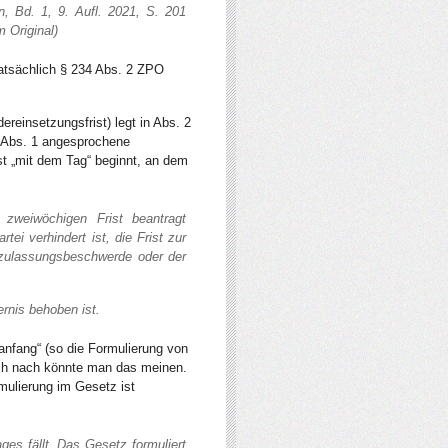
, Bd. 1, 9. Aufl. 2021, S. 201
 Original)
tatsächlich § 234 Abs. 2 ZPO
reinsetzungsfrist) legt in Abs. 2
n Abs. 1 angesprochene
st „mit dem Tag“ beginnt, an dem
 zweiwöchigen Frist beantragt
tei verhindert ist, die Frist zur
tzulassungsbeschwerde oder der
ernis behoben ist.
anfang“ (so die Formulierung von
ch nach könnte man das meinen.
mulierung im Gesetz ist
ages fällt. Das Gesetz formuliert