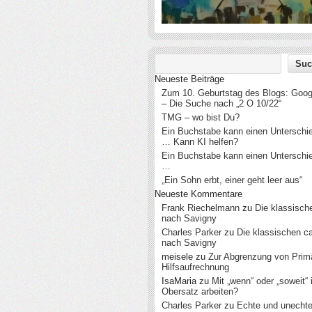
Neueste Beiträge
Zum 10. Geburtstag des Blogs: Googl
– Die Suche nach „2 O 10/22“
TMG – wo bist Du?
Ein Buchstabe kann einen Untersch
… Kann KI helfen?
Ein Buchstabe kann einen Untersch
…
„Ein Sohn erbt, einer geht leer aus“
Neueste Kommentare
Frank Riechelmann
zu
Die klassisch
nach Savigny
Charles Parker
zu
Die klassischen c
nach Savigny
meisele
zu
Zur Abgrenzung von Prim
Hilfsaufrechnung
IsaMaria
zu
Mit „wenn“ oder „soweit“
Obersatz arbeiten?
Charles Parker
zu
Echte und unecht