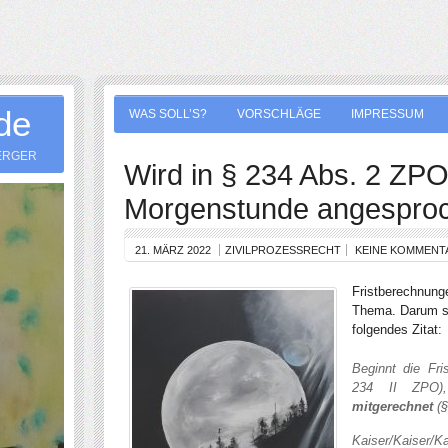
.de
WAS SOLL’S?
VORSCHLÄGE
IMPRESSUM
ERGER
Wird in § 234 Abs. 2 ZPO
Morgenstunde angespro
21. MÄRZ 2022
ZIVILPROZESSRECHT
KEINE KOMMENT
Fristberechnunge
Thema. Darum so
folgendes Zitat:
Beginnt die Fr
234 II ZPO
mitgerechnet
(§
Kaiser/Kaiser/Ka