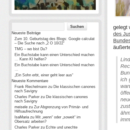
gelegt 
Neueste Beiträge
des Ju
Zum 10. Geburtstag des Blogs: Google calculat
Bundes
– Die Suche nach „2 O 10/22“
äußerte
TMG – wo bist Du?
Ein Buchstabe kann einen Unterschied machen
Lind
… Kann KI helfen?
Ein Buchstabe kann einen Unterschied machen
Re
…
Bun
„Ein Sohn erbt, einer geht leer aus“
ich 
Neueste Kommentare
war
Frank Riechelmann
zu
Die klassischen canones
nach Savigny
öffe
Charles Parker
zu
Die klassischen canones
neu
nach Savigny
zus
meisele
zu
Zur Abgrenzung von Primär- und
Hilfsaufrechnung
ähm
IsaMaria
zu
Mit „wenn“ oder „soweit“ im
imm
Obersatz arbeiten?
Charles Parker
zu
Echte und unechte