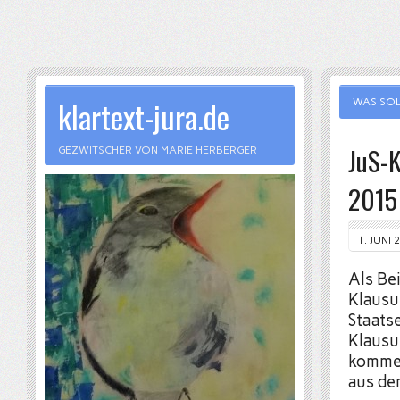
klartext-jura.de
WAS SOL
JuS-
GEZWITSCHER VON MARIE HERBERGER
2015
1. JUNI 
Als Bei
Klausu
Staats
Klausu
kommen
aus de