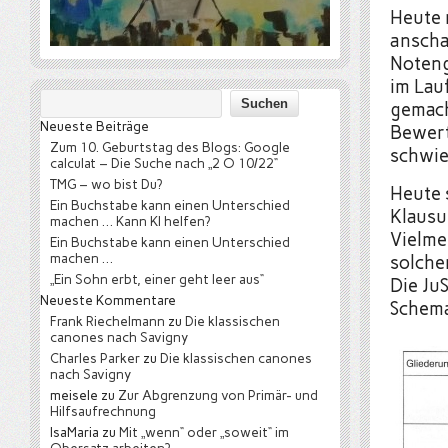
Heute 
anscha
Noteng
im Lau
gemach
Neueste Beiträge
Bewert
Zum 10. Geburtstag des Blogs: Google
schwier
calculat – Die Suche nach „2 O 10/22“
TMG – wo bist Du?
Heute 
Ein Buchstabe kann einen Unterschied
Klausu
machen … Kann KI helfen?
Vielme
Ein Buchstabe kann einen Unterschied
machen …
solche
„Ein Sohn erbt, einer geht leer aus“
Die Ju
Neueste Kommentare
Schema
Frank Riechelmann
zu
Die klassischen
canones nach Savigny
Charles Parker
zu
Die klassischen canones
nach Savigny
meisele
zu
Zur Abgrenzung von Primär- und
Hilfsaufrechnung
IsaMaria
zu
Mit „wenn“ oder „soweit“ im