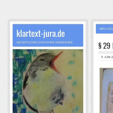
klartext-jura.de
WAS SOL
§ 29 
GEZWITSCHER VON MARIE HERBERGER
5. JUNI 