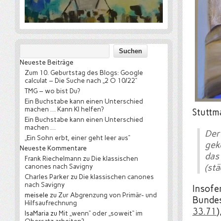
Neueste Beiträge
Zum 10. Geburtstag des Blogs: Google
calculat – Die Suche nach „2 O 10/22“
TMG – wo bist Du?
Ein Buchstabe kann einen Unterschied
machen … Kann KI helfen?
Stuttm
Ein Buchstabe kann einen Unterschied
machen …
Der
„Ein Sohn erbt, einer geht leer aus“
gek
Neueste Kommentare
das
Frank Riechelmann
zu
Die klassischen
canones nach Savigny
(stä
Charles Parker
zu
Die klassischen canones
nach Savigny
Insofe
meisele
zu
Zur Abgrenzung von Primär- und
Bundes
Hilfsaufrechnung
33.71
)
IsaMaria
zu
Mit „wenn“ oder „soweit“ im