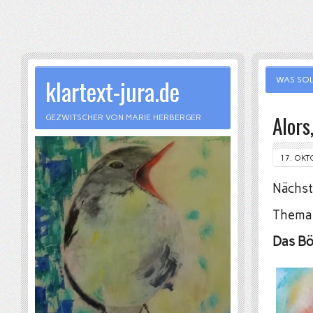
klartext-jura.de
WAS SOL
Alors
GEZWITSCHER VON MARIE HERBERGER
17. OKT
Nächst
Thema 
Das Bö