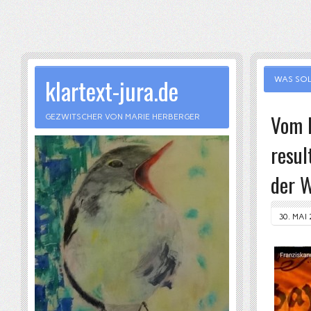
klartext-jura.de
WAS SOL
Vom R
GEZWITSCHER VON MARIE HERBERGER
resul
der 
30. MAI