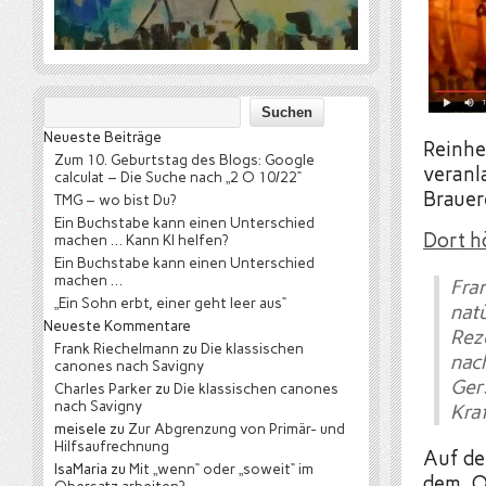
Neueste Beiträge
Reinhe
Zum 10. Geburtstag des Blogs: Google
veranl
calculat – Die Suche nach „2 O 10/22“
Brauer
TMG – wo bist Du?
Ein Buchstabe kann einen Unterschied
Dort h
machen … Kann KI helfen?
Ein Buchstabe kann einen Unterschied
machen …
Fra
„Ein Sohn erbt, einer geht leer aus“
nat
Neueste Kommentare
Rez
Frank Riechelmann
zu
Die klassischen
nac
canones nach Savigny
Ger
Charles Parker
zu
Die klassischen canones
nach Savigny
Kraf
meisele
zu
Zur Abgrenzung von Primär- und
Hilfsaufrechnung
Auf de
IsaMaria
zu
Mit „wenn“ oder „soweit“ im
dem „Or