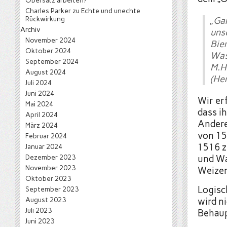
Obersatz arbeiten?
Charles Parker
zu
Echte und unechte
Rückwirkung
„Ga
Archiv
uns
November 2024
Bie
Oktober 2024
Was
September 2024
M.H
August 2024
(He
Juli 2024
Juni 2024
Wir er
Mai 2024
dass i
April 2024
Andere
März 2024
von 15
Februar 2024
1516 zi
Januar 2024
Dezember 2023
und Wa
November 2023
Weize
Oktober 2023
Logisc
September 2023
August 2023
wird n
Juli 2023
Behaupt
Juni 2023