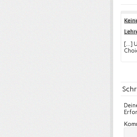
Kein
Lehr
[…] 
Choic
Schr
Deine
Erfor
Kom