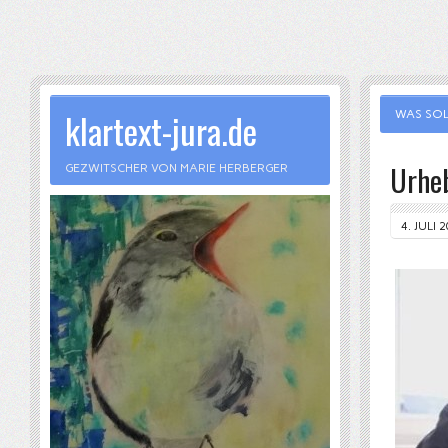
klartext-jura.de
WAS SOL
Urheb
GEZWITSCHER VON MARIE HERBERGER
4. JULI 