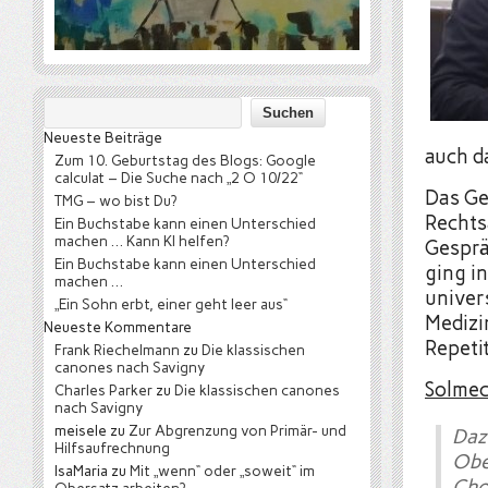
Neueste Beiträge
auch da
Zum 10. Geburtstag des Blogs: Google
calculat – Die Suche nach „2 O 10/22“
Das Ge
TMG – wo bist Du?
Rechts
Ein Buchstabe kann einen Unterschied
machen … Kann KI helfen?
Gesprä
Ein Buchstabe kann einen Unterschied
ging i
machen …
univer
„Ein Sohn erbt, einer geht leer aus“
Medizi
Neueste Kommentare
Repeti
Frank Riechelmann
zu
Die klassischen
canones nach Savigny
Solme
Charles Parker
zu
Die klassischen canones
nach Savigny
meisele
zu
Zur Abgrenzung von Primär- und
Daz
Hilfsaufrechnung
Obe
IsaMaria
zu
Mit „wenn“ oder „soweit“ im
Cho