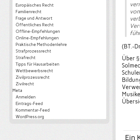
ver
Europäisches Recht
von
Familienrecht
ver
Frage und Antwort
Öffentliches Recht
Ver
Offline-Empfehlungen
führ
Online-Empfehlungen
Praktische Methodenlehre
(BT.-D
Strafprozessrecht
Strafrecht
Über §
Tipps für Hausarbeiten
Solmec
Wettbewerbsrecht
Schule
Zivilprozessrecht
Bildun
Zivilrecht
Verwer
Meta
Musike
Anmelden
Übersi
Eintrags-Feed
Kommentar-Feed
WordPress.org
Ein