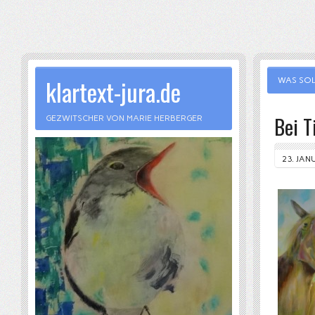
klartext-jura.de
WAS SOL
Bei T
GEZWITSCHER VON MARIE HERBERGER
23. JAN