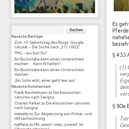
Es geht
Pferde
Neueste Beiträge
naheli
Zum 10. Geburtstag des Blogs: Google
bezieh
calculat – Die Suche nach „2 O 10/22“
TMG – wo bist Du?
§ 433 
Ein Buchstabe kann einen Unterschied
machen … Kann KI helfen?
(1)
Ein Buchstabe kann einen Unterschied
ver
machen …
Eig
„Ein Sohn erbt, einer geht leer aus“
Neueste Kommentare
dem
Frank Riechelmann
zu
Die klassischen
ver
canones nach Savigny
Charles Parker
zu
Die klassischen canones
§ 90a 
nach Savigny
meisele
zu
Zur Abgrenzung von Primär- und
Tie
Hilfsaufrechnung
IsaMaria
zu
Mit „wenn“ oder „soweit“ im
Ges