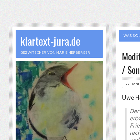
klartext-jura.de
WAS SOL
Modif
GEZWITSCHER VON MARIE HERBERGER
/ Son
27. JAN
Uwe Ha
Der
erö
Fri
rec