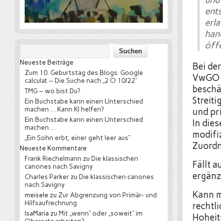
und
ent
erl
han
öffe
Neueste Beiträge
Bei de
Zum 10. Geburtstag des Blogs: Google
VwGO e
calculat – Die Suche nach „2 O 10/22“
beschä
TMG – wo bist Du?
Streit
Ein Buchstabe kann einen Unterschied
machen … Kann KI helfen?
und pr
Ein Buchstabe kann einen Unterschied
In die
machen …
modifi
„Ein Sohn erbt, einer geht leer aus“
Zuordn
Neueste Kommentare
Frank Riechelmann
zu
Die klassischen
Fällt a
canones nach Savigny
ergänz
Charles Parker
zu
Die klassischen canones
nach Savigny
Kann m
meisele
zu
Zur Abgrenzung von Primär- und
Hilfsaufrechnung
rechtli
IsaMaria
zu
Mit „wenn“ oder „soweit“ im
Hoheit