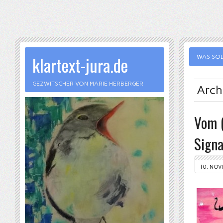
klartext-jura.de
WAS SOL
GEZWITSCHER VON MARIE HERBERGER
Arch
Vom (
Signa
10. NOV