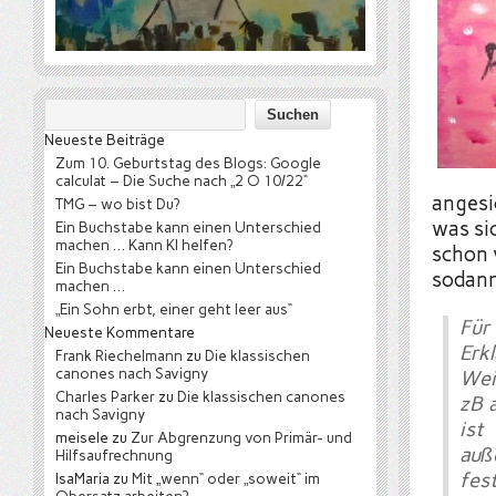
Neueste Beiträge
Zum 10. Geburtstag des Blogs: Google
calculat – Die Suche nach „2 O 10/22“
angesi
TMG – wo bist Du?
was si
Ein Buchstabe kann einen Unterschied
machen … Kann KI helfen?
schon 
Ein Buchstabe kann einen Unterschied
sodann
machen …
„Ein Sohn erbt, einer geht leer aus“
Für
Neueste Kommentare
Erk
Frank Riechelmann
zu
Die klassischen
canones nach Savigny
Wei
Charles Parker
zu
Die klassischen canones
zB 
nach Savigny
ist
meisele
zu
Zur Abgrenzung von Primär- und
auß
Hilfsaufrechnung
fes
IsaMaria
zu
Mit „wenn“ oder „soweit“ im