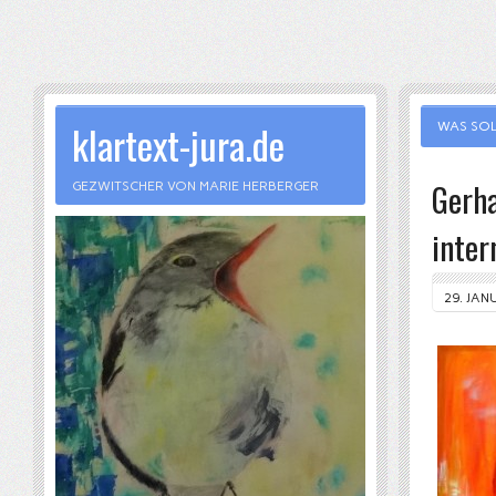
klartext-jura.de
WAS SOL
Gerha
GEZWITSCHER VON MARIE HERBERGER
inter
29. JAN