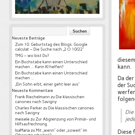
Neueste Beiträge
Zum 10. Geburtstag des Blogs: Google
calculat – Die Suche nach „2 O 10/22“
TMG – wo bist Du?
diesem
Ein Buchstabe kann einen Unterschied
kann.
machen … Kann KI helfen?
Ein Buchstabe kann einen Unterschied
Da der
machen …
„Ein Sohn erbt, einer geht leer aus“
der Su
Neueste Kommentare
werfen
Frank Riechelmann
zu
Die klassischen
folgen
canones nach Savigny
Charles Parker
zu
Die klassischen canones
Die
nach Savigny
jed
meisele
zu
Zur Abgrenzung von Primär- und
Hilfsaufrechnung
IsaMaria
zu
Mit „wenn“ oder „soweit“ im
Diese 