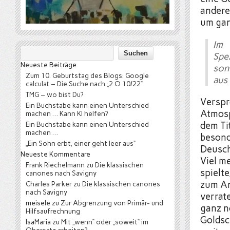
anderen
um ganz
Im 
Spe
Neueste Beiträge
son
Zum 10. Geburtstag des Blogs: Google
aus
calculat – Die Suche nach „2 O 10/22“
TMG – wo bist Du?
Verspr
Ein Buchstabe kann einen Unterschied
Atmosp
machen … Kann KI helfen?
Ein Buchstabe kann einen Unterschied
dem Ti
machen …
besond
„Ein Sohn erbt, einer geht leer aus“
Deusch
Neueste Kommentare
Viel m
Frank Riechelmann
zu
Die klassischen
spielte
canones nach Savigny
zum An
Charles Parker
zu
Die klassischen canones
nach Savigny
verrat
meisele
zu
Zur Abgrenzung von Primär- und
ganz n
Hilfsaufrechnung
Goldsc
IsaMaria
zu
Mit „wenn“ oder „soweit“ im