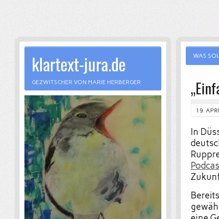
klartext-jura.de
WAS SOL
„Einf
GEZWITSCHER VON MARIE HERBERGER
19. APR
In Düs
deutsc
Ruppre
Podcas
Zukunf
Bereits
gewählt
eine G