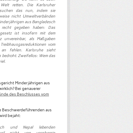
 Welt retten. Die Karlsruher
rsuchen das nun, indem sie
rweise nicht Umweltverbänden
inderjährigen aus Bangladesch
 recht gegeben haben: Das
zgesetz ist insofern mit dem
z unvereinbar, als Maßgaben
 Treibhausgasreduktionen vom
an fehlen. Karlsruhe sieht
h bedroht. Zweifellos: Wem das
iel.
sgericht Minderjährigen aus
irklich? Bei genauerer
ünde des Beschlusses vom
 die Beschwerdeführenden aus
wird bejaht:
sch und Nepal lebenden
weil nicht von vornherein