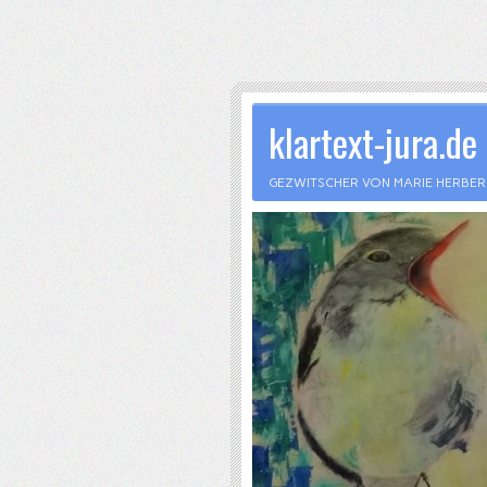
klartext-jura.de
GEZWITSCHER VON MARIE HERBE