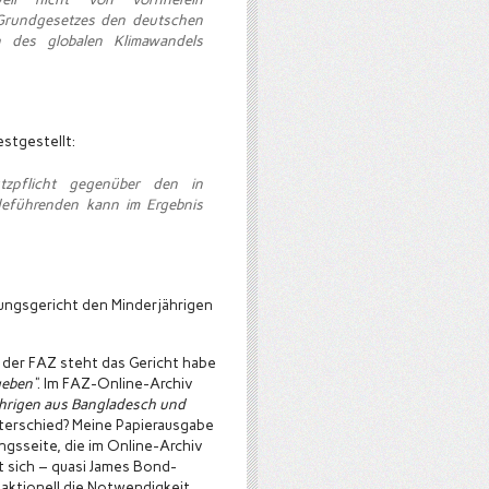
 Grundgesetzes den deutschen
 des globalen Klimawandels
stgestellt:
utzpflicht gegenüber den in
eführenden kann im Ergebnis
ungsgericht den Minderjährigen
 der FAZ steht das Gericht habe
geben“
. Im FAZ-Online-Archiv
ährigen aus Bangladesch und
Unterschied? Meine Papierausgabe
ngsseite, die im Online-Archiv
st sich – quasi James Bond-
daktionell die Notwendigkeit