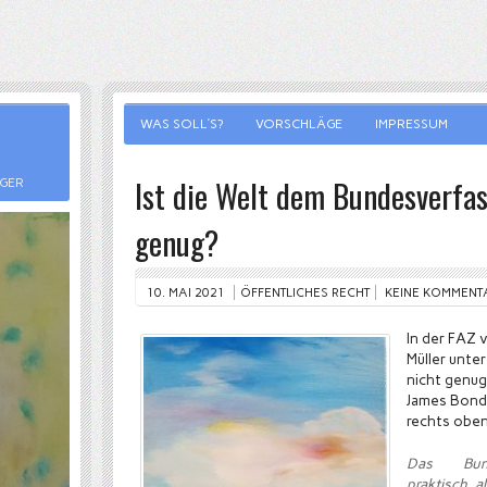
WAS SOLL’S?
VORSCHLÄGE
IMPRESSUM
Ist die Welt dem Bundesverfa
RGER
genug?
10. MAI 2021
ÖFFENTLICHES RECHT
KEINE KOMMENT
In der FAZ 
Müller unter
nicht genug
James Bond-
rechts oben
Das Bunde
praktisch a