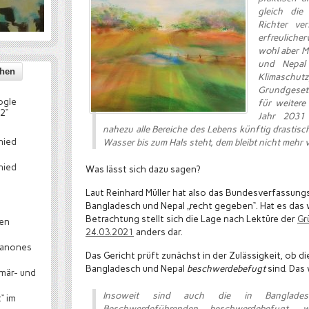
gleich die
Richter ve
erfreuliche
wohl aber M
und Nepal
Klimaschut
Grundgeset
ogle
für weitere
2“
Jahr 2031 
nahezu alle Bereiche des Lebens künftig drastisc
hied
Wasser bis zum Hals steht, dem bleibt nicht mehr v
hied
Was lässt sich dazu sagen?
Laut Reinhard Müller hat also das Bundesverfassung
Bangladesch und Nepal „recht gegeben“. Hat es das w
Betrachtung stellt sich die Lage nach Lektüre der
Gr
hen
24.03.2021
anders dar.
canones
Das Gericht prüft zunächst in der Zulässigkeit, ob
Bangladesch und Nepal
beschwerdebefugt
sind. Das 
mär- und
Insoweit sind auch die in Banglade
“ im
Beschwerdeführenden beschwerdebefugt, 