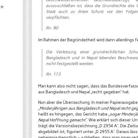
auszuschließen ist, dass die Grundrechte des
te
Staat auch zu ihrem Schutz vor den Folgen
verpflichten.
Rn. 90
Im Rahmen der Begründetheit wird dann allerdings fe
Die Verletzung einer grundrechtlichen Sch
Bangladesch und in Nepal lebenden Beschwerd
nicht festgestellt werden.
Rn. 173
Man kann also nicht sagen, dass das Bundesverfass
aus Bangladesch und Nepal „recht gegeben“ hat.
Nun aber die Überraschung: In meiner Papierausgabe
„Minderjährigen aus Bangladesch und Nepal recht ge
heißt es hingegen, das Gericht habe
„sogar Minderj
Nepal Hoffnung gemacht“
. Wie erklärt sich dieser 
trägt die Versionsbezeichnung „D 2954 A“. Die Zeitu
abgebildet ist, figuriert unter „D 2955 A“. Daraus läs
geheimnisdienstlich – schließen, dass man inner-re