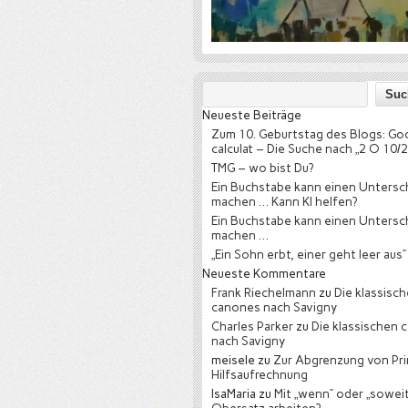
Neueste Beiträge
Zum 10. Geburtstag des Blogs: Go
calculat – Die Suche nach „2 O 10/2
TMG – wo bist Du?
Ein Buchstabe kann einen Untersc
machen … Kann KI helfen?
Ein Buchstabe kann einen Untersc
machen …
„Ein Sohn erbt, einer geht leer aus“
Neueste Kommentare
Frank Riechelmann
zu
Die klassisc
canones nach Savigny
Charles Parker
zu
Die klassischen 
nach Savigny
meisele
zu
Zur Abgrenzung von Pri
Hilfsaufrechnung
IsaMaria
zu
Mit „wenn“ oder „soweit