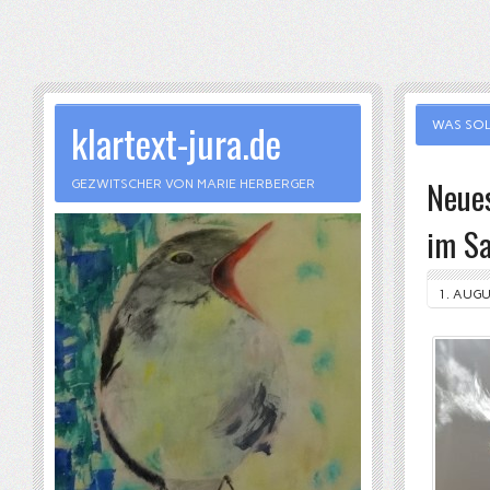
klartext-jura.de
WAS SOL
Neues
GEZWITSCHER VON MARIE HERBERGER
im S
1. AUGU