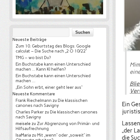
Neueste Beiträge
Zum 10. Geburtstag des Blogs: Google
calculat – Die Suche nach „2 O 10/22“
TMG – wo bist Du?
Mim
Ein Buchstabe kann einen Unterschied
machen … Kann KI helfen?
eine
Ein Buchstabe kann einen Unterschied
machen …
Bli
„Ein Sohn erbt, einer geht leer aus“
Ver
Neueste Kommentare
Frank Riechelmann
zu
Die klassischen
Ein Ge
canones nach Savigny
jurist
Charles Parker
zu
Die klassischen canones
nach Savigny
Lassen
meisele
zu
Zur Abgrenzung von Primär- und
Hilfsaufrechnung
„der L
IsaMaria
zu
Mit „wenn“ oder „soweit“ im
die Su