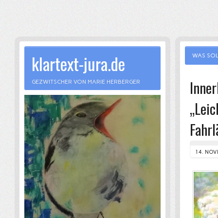
klartext-jura.de
WAS SOL
Inner
GEZWITSCHER VON MARIE HERBERGER
„Leic
Fahrl
14. NOV