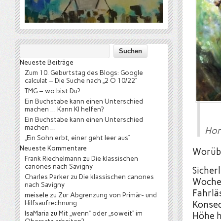
Neueste Beiträge
Zum 10. Geburtstag des Blogs: Google
calculat – Die Suche nach „2 O 10/22“
TMG – wo bist Du?
Ein Buchstabe kann einen Unterschied
machen … Kann KI helfen?
Ein Buchstabe kann einen Unterschied
machen …
Hor
„Ein Sohn erbt, einer geht leer aus“
Neueste Kommentare
Worübe
Frank Riechelmann
zu
Die klassischen
canones nach Savigny
Sicher
Charles Parker
zu
Die klassischen canones
Woche m
nach Savigny
Fahrlä
meisele
zu
Zur Abgrenzung von Primär- und
Hilfsaufrechnung
Konsequ
IsaMaria
zu
Mit „wenn“ oder „soweit“ im
Höhe h