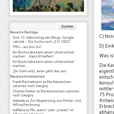
Neueste Beiträge
C) No
Zum 10. Geburtstag des Blogs: Google
calculat – Die Suche nach „2 O 10/22“
D) Ei
TMG – wo bist Du?
Ein Buchstabe kann einen Unterschied
Was is
machen … Kann KI helfen?
Ein Buchstabe kann einen Unterschied
Die Ka
machen …
eigent
„Ein Sohn erbt, einer geht leer aus“
Neueste Kommentare
entschi
Frank Riechelmann
zu
Die klassischen
konsult
canones nach Savigny
mittler
Charles Parker
zu
Die klassischen canones
75 Pro
nach Savigny
Antwor
meisele
zu
Zur Abgrenzung von Primär- und
Hilfsaufrechnung
Erbrec
IsaMaria
zu
Mit „wenn“ oder „soweit“ im
abhäng