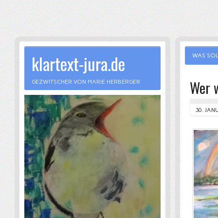
klartext-jura.de
WAS SOL
Wer w
GEZWITSCHER VON MARIE HERBERGER
30. JAN