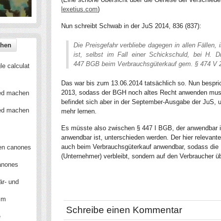
lexetius.com
)
Nun schreibt Schwab in der JuS 2014, 836 (837):
Die
Preisgefahr
verbliebe dagegen in allen Fällen,
ist, selbst im Fall einer Schickschuld, bei H. 
447 BGB
beim Verbrauchsgüterkauf gem.
§ 474 V
e calculat
Das war bis zum 13.06.2014 tatsächlich so. Nun bespri
2013, sodass der BGH noch altes Recht anwenden muss
ied machen
befindet sich aber in der September-Ausgabe der JuS, u
ied machen
mehr lernen.
Es müsste also zwischen § 447 I BGB, der anwendbar is
anwendbar ist, unterschieden werden. Der hier relevante 
auch beim Verbrauchsgüterkauf anwendbar, sodass die P
en canones
(Unternehmer) verbleibt, sondern auf den Verbraucher ü
anones
är- und
 im
Schreibe einen Kommentar
e