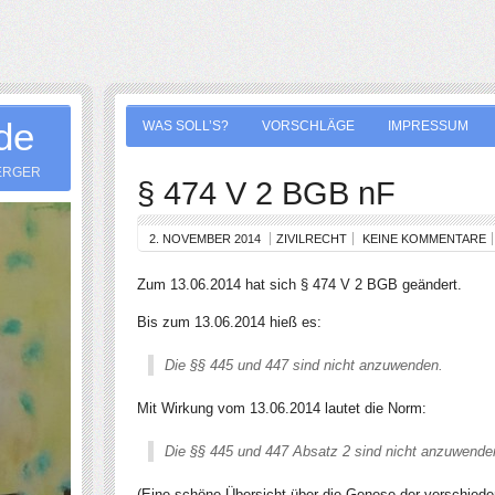
.de
WAS SOLL’S?
VORSCHLÄGE
IMPRESSUM
ERGER
§ 474 V 2 BGB nF
2. NOVEMBER 2014
ZIVILRECHT
KEINE KOMMENTARE
Zum 13.06.2014 hat sich § 474 V 2 BGB geändert.
Bis zum 13.06.2014 hieß es:
Die §§ 445 und 447 sind nicht anzuwenden.
Mit Wirkung vom 13.06.2014 lautet die Norm:
Die §§ 445 und 447 Absatz 2 sind nicht anzuwende
(Eine schöne Übersicht über die Genese der verschiedene