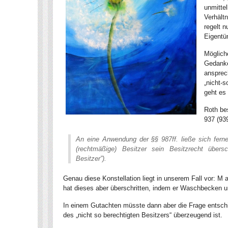
unmitte
Verhält
regelt n
Eigentü
Möglich
Gedanke
ansprec
„nicht-
geht es
Roth bes
937 (939
An eine Anwendung der §§ 987ff. ließe sich ferne
(rechtmäßige) Besitzer sein Besitzrecht übersch
Besitzer”).
Genau diese Konstellation liegt in unserem Fall vor: M a
hat dieses aber überschritten, indem er Waschbecken un
In einem Gutachten müsste dann aber die Frage entschi
des „nicht so berechtigten Besitzers“ überzeugend ist.