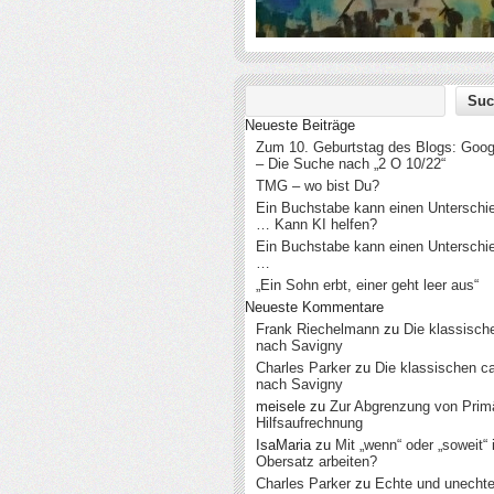
Neueste Beiträge
Zum 10. Geburtstag des Blogs: Googl
– Die Suche nach „2 O 10/22“
TMG – wo bist Du?
Ein Buchstabe kann einen Untersch
… Kann KI helfen?
Ein Buchstabe kann einen Untersch
…
„Ein Sohn erbt, einer geht leer aus“
Neueste Kommentare
Frank Riechelmann
zu
Die klassisch
nach Savigny
Charles Parker
zu
Die klassischen c
nach Savigny
meisele
zu
Zur Abgrenzung von Prim
Hilfsaufrechnung
IsaMaria
zu
Mit „wenn“ oder „soweit“
Obersatz arbeiten?
Charles Parker
zu
Echte und unecht