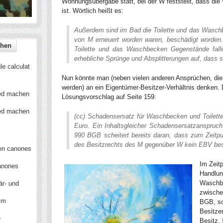
Wohnungsübergabe statt, bei der W feststellt, dass di
ist. Wörtlich heißt es:
Außerdem sind im Bad die Toilette und das Waschb
von M erneuert worden waren, beschädigt worden. 
Toilette und das Waschbecken Gegenstände fall
erhebliche Sprünge und Absplitterungen auf, dass s
e calculat
Nun könnte man (neben vielen anderen Ansprüchen, die
werden) an ein Eigentümer-Besitzer-Verhältnis denken.
ied machen
Lösungsvorschlag auf Seite 159:
ied machen
(cc) Schadensersatz für Waschbecken und Toilet
Euro. Ein Inhaltsgleicher Schadensersatzanspru
990 BGB scheitert bereits daran, dass zum Zeit
des Besitzrechts des M gegenüber W kein EBV be
en canones
Im Zeit
anones
Handlun
Waschbe
är- und
zwische
 im
BGB, so
Besitze
e
Besitz,