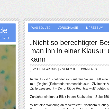
.de
WAS SOLL’S?
VORSCHLÄGE
IMPRESSUM
ERGER
„Nicht so berechtigter Be
man ihn in einer Klausur
kann
22. FEBRUAR 2015
ZIVILRECHT
3 COMMENTS
In der JuS 2015 befindet sich auf den Seiten 156ff eine 
mit „(Original-)Referendarexamensklausur – Zivilrecht: 
Zivilprozessrecht – Der untätige Rechtsanwalt“ betitet is
Zunächst ein kurzer Blick in den Sachverhalt, Seite 156
W hat eine Wohnung an M vermietet. Nachdem M ausgez