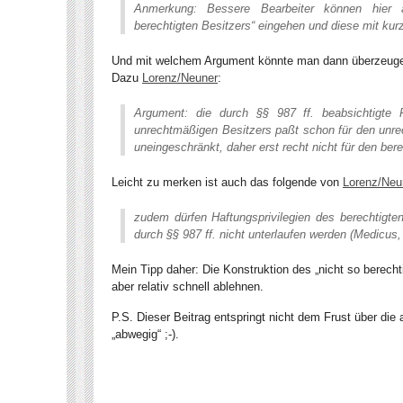
Anmerkung: Bessere Bearbeiter können hier 
berechtigten Besitzers“ eingehen und diese mit kur
Und mit welchem Argument könnte man dann überzeuge
Dazu
Lorenz/Neuner
:
Argument: die durch §§ 987 ff. beabsichtigte P
unrechtmäßigen Besitzers paßt schon für den unre
uneingeschränkt, daher erst recht nicht für den ber
Leicht zu merken ist auch das folgende von
Lorenz/Neu
zudem dürfen Haftungsprivilegien des berechtigten
durch §§ 987 ff. nicht unterlaufen werden (
Medicus
,
Mein Tipp daher: Die Konstruktion des „nicht so berech
aber relativ schnell ablehnen.
P.S. Dieser Beitrag entspringt nicht dem Frust über d
„abwegig“ ;-).