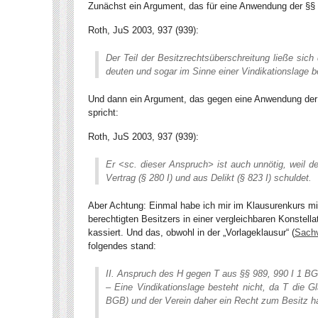
Zunächst ein Argument, das für eine Anwendung der §§ 
Roth, JuS 2003, 937 (939):
Der Teil der Besitzrechtsüberschreitung ließe sic
deuten und sogar im Sinne einer Vindikationslage b
Und dann ein Argument, das gegen eine Anwendung der 
spricht:
Roth, JuS 2003, 937 (939):
Er <sc. dieser Anspruch> ist auch unnötig, weil d
Vertrag (§ 280 I) und aus Delikt (§ 823 I) schuldet.
Aber Achtung: Einmal habe ich mir im Klausurenkurs mit
berechtigten Besitzers in einer vergleichbaren Konstel
kassiert. Und das, obwohl in der „Vorlageklausur“ (
Sachv
folgendes stand:
II. Anspruch des H gegen T aus §§ 989, 990 I 1 B
– Eine Vindikationslage besteht nicht, da T die
BGB) und der Verein daher ein Recht zum Besitz h