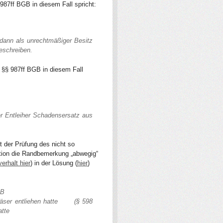
987ff BGB in diesem Fall spricht:
h dann als unrechtmäßiger Besitz
eschreiben.
§§ 987ff BGB in diesem Fall
er Entleiher Schadensersatz aus
 der Prüfung des nicht so
lation die Randbemerkung „abwegig“
erhalt hier
) in der Lösung (
hier
)
GB
 Gläser entliehen hatte (§ 598
atte