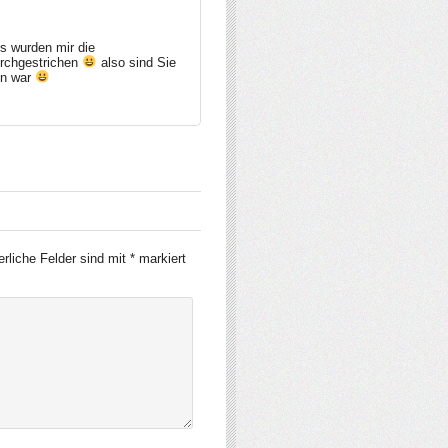
rs wurden mir die
urchgestrichen
also sind Sie
fen war
erliche Felder sind mit
*
markiert