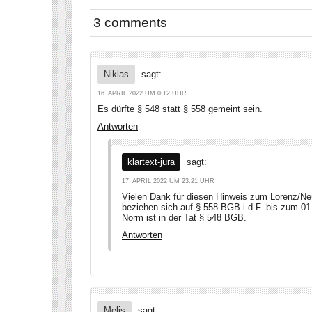
3 comments
Niklas
sagt:
16. APRIL 2022 UM 0:12 UHR
Es dürfte § 548 statt § 558 gemeint sein.
Antworten
klartext-jura
sagt:
17. APRIL 2022 UM 23:21 UHR
Vielen Dank für diesen Hinweis zum Lorenz/Neu
beziehen sich auf § 558 BGB i.d.F. bis zum 01
Norm ist in der Tat § 548 BGB.
Antworten
Melis
sagt: