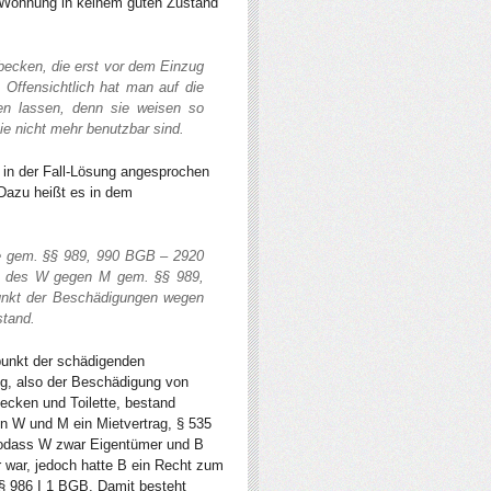
e Wohnung in keinem guten Zustand
ecken, die erst vor dem Einzug
Offensichtlich hat man auf die
en lassen, denn sie weisen so
ie nicht mehr benutzbar sind.
 in der Fall-Lösung angesprochen
 Dazu heißt es in dem
te gem. §§ 989, 990 BGB – 2920
ch des W gegen M gem. §§ 989,
punkt der Beschädigungen wegen
stand.
punkt der schädigenden
g, also der Beschädigung von
cken und Toilette, bestand
n W und M ein Mietvertrag, § 535
dass W zwar Eigentümer und B
r war, jedoch hatte B ein Recht zum
 § 986 I 1 BGB. Damit besteht