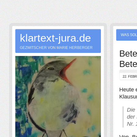
klartext-jura.de
WAS SOL
GEZWITSCHER VON MARIE HERBERGER
Bete
Bete
22. FEB
Heute 
Klausur
Di
der 
Nr.