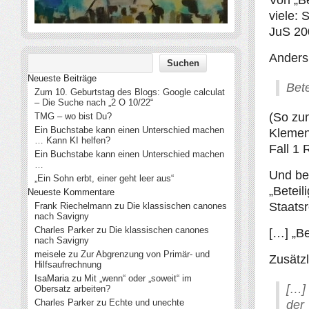
Von „B
viele: 
JuS 20
Anders 
Neueste Beiträge
Bet
Zum 10. Geburtstag des Blogs: Google calculat
– Die Suche nach „2 O 10/22“
(So zu
TMG – wo bist Du?
Ein Buchstabe kann einen Unterschied machen
Klement
… Kann KI helfen?
Fall 1 
Ein Buchstabe kann einen Unterschied machen
…
Und be
„Ein Sohn erbt, einer geht leer aus“
„Beteil
Neueste Kommentare
Staatsr
Frank Riechelmann
zu
Die klassischen canones
nach Savigny
Charles Parker
zu
Die klassischen canones
[…] „Be
nach Savigny
meisele
zu
Zur Abgrenzung von Primär- und
Zusätzl
Hilfsaufrechnung
IsaMaria
zu
Mit „wenn“ oder „soweit“ im
[…]
Obersatz arbeiten?
Charles Parker
zu
Echte und unechte
der