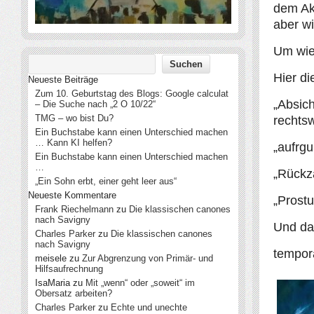
dem Akt
aber wi
Um wie 
Hier di
Neueste Beiträge
Zum 10. Geburtstag des Blogs: Google calculat
„Absich
– Die Suche nach „2 O 10/22“
TMG – wo bist Du?
rechts
Ein Buchstabe kann einen Unterschied machen
… Kann KI helfen?
„aufrgu
Ein Buchstabe kann einen Unterschied machen
…
„Rückz
„Ein Sohn erbt, einer geht leer aus“
Neueste Kommentare
„Prostu
Frank Riechelmann
zu
Die klassischen canones
nach Savigny
Und da
Charles Parker
zu
Die klassischen canones
nach Savigny
tempor
meisele
zu
Zur Abgrenzung von Primär- und
Hilfsaufrechnung
IsaMaria
zu
Mit „wenn“ oder „soweit“ im
Obersatz arbeiten?
Charles Parker
zu
Echte und unechte