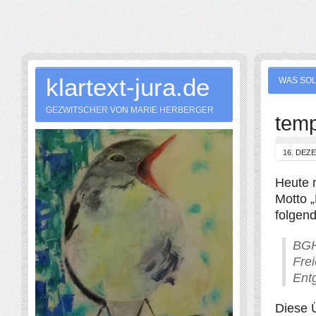
klartext-jura.de
WAS SOL
GEZWITSCHER VON MARIE HERBERGER
tem
16. DEZ
Heute 
Motto „
folgend
BGH
Fre
Ent
Diese 