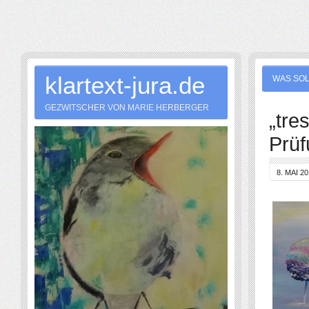
klartext-jura.de
WAS SOL
GEZWITSCHER VON MARIE HERBERGER
„tre
Prüf
8. MAI 2