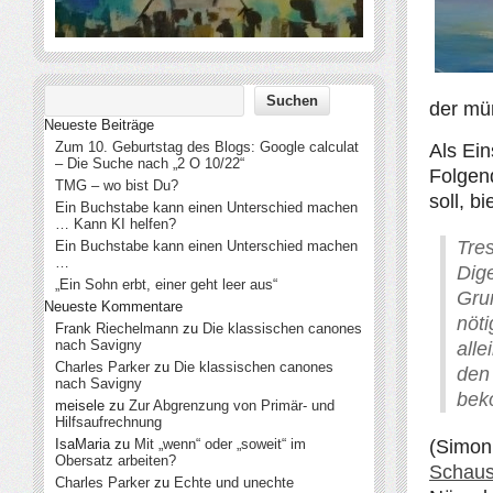
der mü
Neueste Beiträge
Zum 10. Geburtstag des Blogs: Google calculat
Als Ein
– Die Suche nach „2 O 10/22“
Folgen
TMG – wo bist Du?
soll, b
Ein Buchstabe kann einen Unterschied machen
… Kann KI helfen?
Tres
Ein Buchstabe kann einen Unterschied machen
…
Dig
„Ein Sohn erbt, einer geht leer aus“
Gru
Neueste Kommentare
nöt
Frank Riechelmann
zu
Die klassischen canones
nach Savigny
all
Charles Parker
zu
Die klassischen canones
den
nach Savigny
bek
meisele
zu
Zur Abgrenzung von Primär- und
Hilfsaufrechnung
IsaMaria
zu
Mit „wenn“ oder „soweit“ im
(Simon 
Obersatz arbeiten?
Schaus
Charles Parker
zu
Echte und unechte