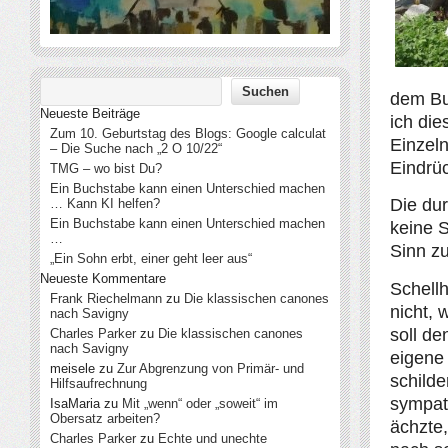
dem Bu
Neueste Beiträge
ich di
Zum 10. Geburtstag des Blogs: Google calculat
Einzel
– Die Suche nach „2 O 10/22“
Eindrüc
TMG – wo bist Du?
Ein Buchstabe kann einen Unterschied machen
Die dur
… Kann KI helfen?
Ein Buchstabe kann einen Unterschied machen
keine S
…
Sinn zu
„Ein Sohn erbt, einer geht leer aus“
Neueste Kommentare
Schellh
Frank Riechelmann
zu
Die klassischen canones
nicht, 
nach Savigny
soll de
Charles Parker
zu
Die klassischen canones
nach Savigny
eigene 
meisele
zu
Zur Abgrenzung von Primär- und
schilde
Hilfsaufrechnung
sympath
IsaMaria
zu
Mit „wenn“ oder „soweit“ im
Obersatz arbeiten?
ächzte,
Charles Parker
zu
Echte und unechte