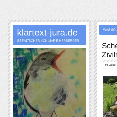
klartext-jura.de
WAS SOL
GEZWITSCHER VON MARIE HERBERGER
Sche
Zivil
13. AUG