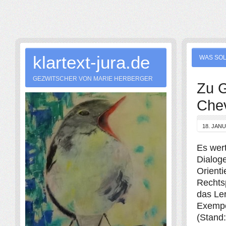
klartext-jura.de
WAS SOL
GEZWITSCHER VON MARIE HERBERGER
Zu G
Chev
18. JAN
Es wert
Dialog
Orient
Rechts
das Ler
Exempe
(Stand: