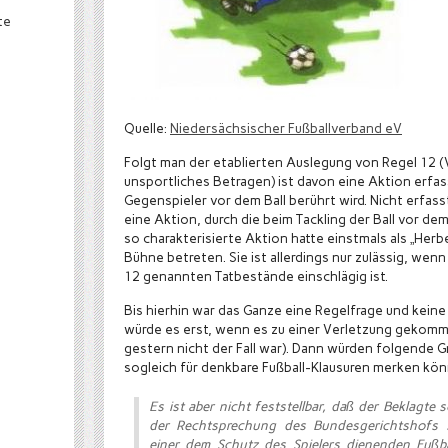
te
Quelle:
Niedersächsischer Fußballverband eV
Folgt man der etablierten Auslegung von Regel 12 
unsportliches Betragen) ist davon eine Aktion erfass
Gegenspieler vor dem Ball berührt wird. Nicht erfass
eine Aktion, durch die beim Tackling der Ball vor de
so charakterisierte Aktion hatte einstmals als „Herb
Bühne betreten. Sie ist allerdings nur zulässig, wenn
12 genannten Tatbestände einschlägig ist.
Bis hierhin war das Ganze eine Regelfrage und keine
würde es erst, wenn es zu einer Verletzung gekomm
gestern nicht der Fall war). Dann würden folgende G
sogleich für denkbare Fußball-Klausuren merken kö
Es ist aber nicht feststellbar, daß der Beklagte
der Rechtsprechung des Bundesgerichtshofs s
einer dem Schutz des Spielers dienenden Fußbal