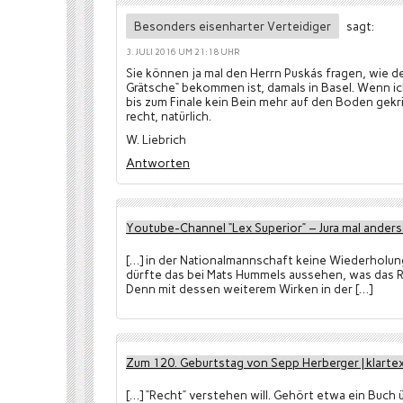
Besonders eisenharter Verteidiger
sagt:
3. JULI 2016 UM 21:18 UHR
Sie können ja mal den Herrn Puskás fragen, wie 
Grätsche“ bekommen ist, damals in Basel. Wenn ic
bis zum Finale kein Bein mehr auf den Boden gekr
recht, natürlich.
W. Liebrich
Antworten
Youtube-Channel “Lex Superior” – Jura mal anders |
[…] in der Nationalmannschaft keine Wiederholun
dürfte das bei Mats Hummels aussehen, was das R
Denn mit dessen weiterem Wirken in der […]
Zum 120. Geburtstag von Sepp Herberger | klartex
[…] “Recht” verstehen will. Gehört etwa ein Buch 