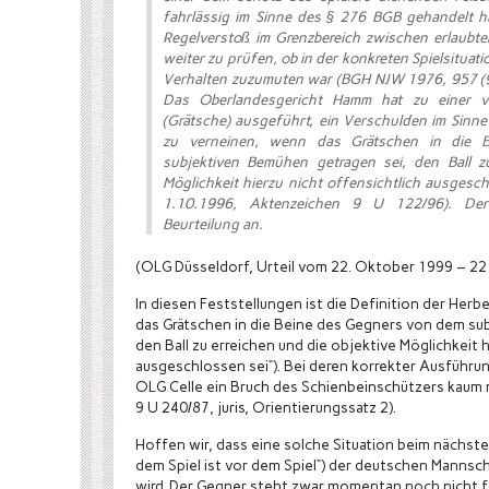
fahrlässig im Sinne des § 276 BGB gehandelt ha
Regelverstoß im Grenzbereich zwischen erlaubte
weiter zu prüfen, ob in der konkreten Spielsituat
Verhalten zuzumuten war (BGH NJW 1976, 957 (9
Das Oberlandesgericht Hamm hat zu einer verg
(Grätsche) ausgeführt, ein Verschulden im Sinn
zu verneinen, wenn das Grätschen in die 
subjektiven Bemühen getragen sei, den Ball zu
Möglichkeit hierzu nicht offensichtlich ausgeschl
1.10.1996, Aktenzeichen 9 U 122/96). Der 
Beurteilung an.
(OLG Düsseldorf, Urteil vom 22. Oktober 1999 – 22 U 
In diesen Feststellungen ist die Definition der Her
das Grätschen in die Beine des Gegners von dem su
den Ball zu erreichen und die objektive Möglichkeit h
ausgeschlossen sei“). Bei deren korrekter Ausführun
OLG Celle ein Bruch des Schienbeinschützers kaum 
9 U 240/87, juris, Orientierungssatz 2).
Hoffen wir, dass eine solche Situation beim nächste
dem Spiel ist vor dem Spiel“) der deutschen Mannsc
wird. Der Gegner steht zwar momentan noch nicht f