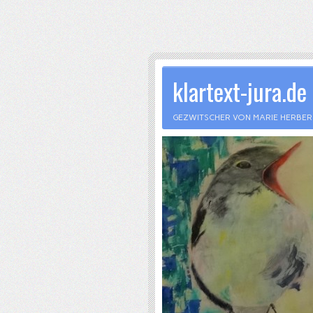
klartext-jura.de
GEZWITSCHER VON MARIE HERBE