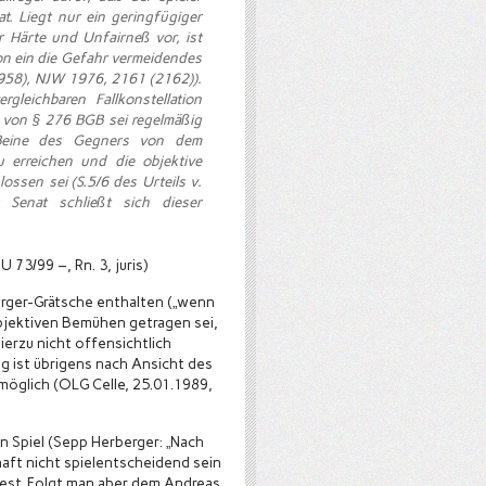
t. Liegt nur ein geringfügiger
r Härte und Unfairneß vor, ist
ion ein die Gefahr vermeidendes
58), NJW 1976, 2161 (2162)).
leichbaren Fallkonstellation
e von § 276 BGB sei regelmäßig
Beine des Gegners von dem
 erreichen und die objektive
ossen sei (S.5/6 des Urteils v.
Senat schließt sich dieser
73/99 –, Rn. 3, juris)
berger-Grätsche enthalten („wenn
bjektiven Bemühen getragen sei,
ierzu nicht offensichtlich
g ist übrigens nach Ansicht des
möglich (OLG Celle, 25.01.1989,
n Spiel (Sepp Herberger: „Nach
haft nicht spielentscheidend sein
est. Folgt man aber dem Andreas