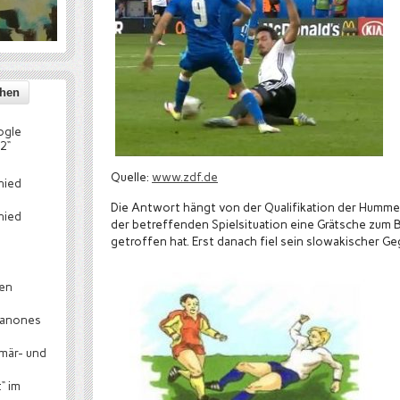
ogle
2“
Quelle:
www.zdf.de
hied
Die Antwort hängt von der Qualifikation der Hummel
hied
der betreffenden Spielsituation eine Grätsche zum Ba
getroffen hat. Erst danach fiel sein slowakischer Ge
hen
canones
mär- und
“ im