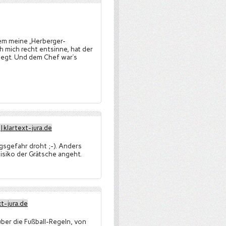
dem meine „Herberger-
h mich recht entsinne, hat der
iegt. Und dem Chef war’s
 klartext-jura.de
gsgefahr droht ;-). Anders
isiko der Grätsche angeht.
t-jura.de
über die Fußball-Regeln, von