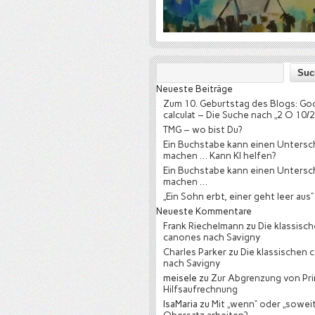
Neueste Beiträge
Zum 10. Geburtstag des Blogs: Go
calculat – Die Suche nach „2 O 10/2
TMG – wo bist Du?
Ein Buchstabe kann einen Untersc
machen … Kann KI helfen?
Ein Buchstabe kann einen Untersc
machen …
„Ein Sohn erbt, einer geht leer aus“
Neueste Kommentare
Frank Riechelmann
zu
Die klassisc
canones nach Savigny
Charles Parker
zu
Die klassischen 
nach Savigny
meisele
zu
Zur Abgrenzung von Pri
Hilfsaufrechnung
IsaMaria
zu
Mit „wenn“ oder „soweit