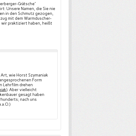
Herberger-Grätsche“
t: Unsere Namen, die Sie nie
den in den Schmutz gezogen,
emzug mit dem Warmduscher-
ir praktiziert haben, heißt
e Art, wie Horst Szymaniak
en angesprochenen Form
n Lehrfilm drehen
niak
). Aber vielleicht
eckenbauer gesagt haben
hrhunderts; nach uns
.a.O.)