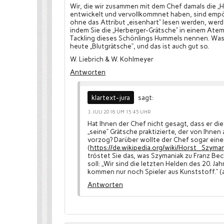
Wir, die wir zusammen mit dem Chef damals die „
entwickelt und vervollkommnet haben, sind empör
ohne das Attribut „eisenhart“ lesen werden, wer
indem Sie die „Herberger-Grätsche“ in einem At
Tackling dieses Schönlings Hummels nennen. Was w
heute „Blutgrätsche“, und das ist auch gut so.
W. Liebrich & W. Kohlmeyer
Antworten
klartext-jura
sagt:
3. JULI 2016 UM 15:45 UHR
Hat Ihnen der Chef nicht gesagt, dass er di
„seine“ Grätsche praktizierte, der von Ihn
vorzog? Darüber wollte der Chef sogar eine
(
https://de.wikipedia.org/wiki/Horst_Szyma
tröstet Sie das, was Szymaniak zu Franz B
soll: „Wir sind die letzten Helden des 20. Ja
kommen nur noch Spieler aus Kunststoff.“ (a
Antworten